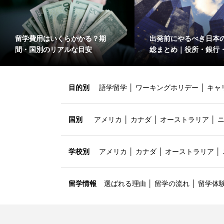
留学費用はいくらかかる？期
出発前にやるべき日本
間・国別のリアルな目安
総まとめ｜役所・銀行
目的別
語学留学
│
ワーキングホリデー
│
キャ
国別
アメリカ
│
カナダ
│
オーストラリア
│
学校別
アメリカ
│
カナダ
│
オーストラリア
│
留学情報
選ばれる理由
│
留学の流れ
│
留学体