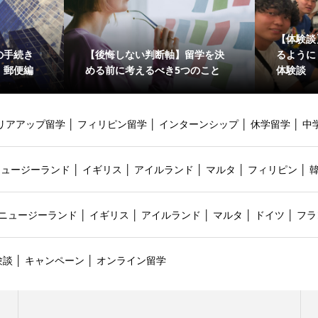
【体験談
の手続き
【後悔しない判断軸】留学を決
るように
・郵便編
める前に考えるべき5つのこと
体験談
リアアップ留学
│
フィリピン留学
│
インターンシップ
│
休学留学
│
中
ニュージーランド
│
イギリス
│
アイルランド
│
マルタ
│
フィリピン
│
ニュージーランド
│
イギリス
│
アイルランド
│
マルタ
│
ドイツ
│
フラ
験談
│
キャンペーン
│
オンライン留学