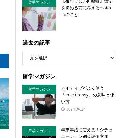
【後悔しない判断軸】留学
留学マガジン
を決める前に考えるべき5
つのこと
過去の記事
留学マガジン
ネイティブがよく使う
留学マガジン
「take it easy」の意味と使
い方
2024.06.27
年末年始に使える！シチュ
留学マガジン
エーション別英語例文集