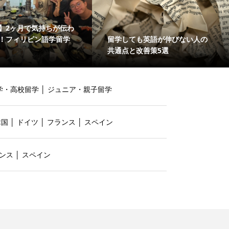
】2ヶ月で気持ちが伝わ
留学しても英語が伸びない人の
！フィリピン語学留学
共通点と改善策5選
学・高校留学
│
ジュニア・親子留学
韓国
│
ドイツ
│
フランス
│
スペイン
ンス
│
スペイン