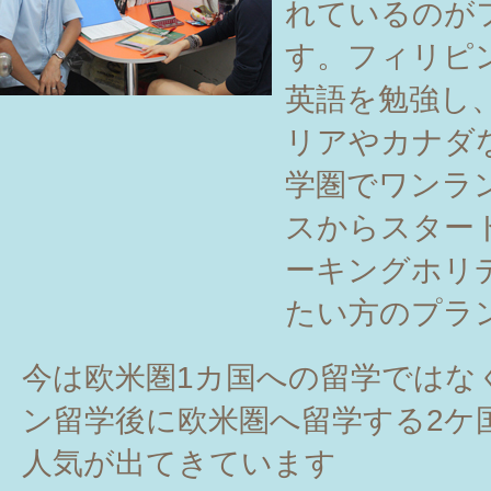
れているのが
す。フィリピ
英語を勉強し
リアやカナダ
学圏でワンラ
スからスター
ーキングホリ
たい方のプラ
今は欧米圏1カ国への留学ではな
ン留学後に欧米圏へ留学する2ケ
人気が出てきています