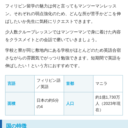
フィリピン留学の魅力は何と言ってもマンツーマンレッス
ン。それぞれの弱点強化のため、どんな所が苦手かどこを伸
ばしたいか先生に気軽にリクエストできます。
少人数クループレッスンではマンツーマンで身に着けた内容
をクラスメイトとの会話で磨いていきましょう。
学校と寮が同じ敷地内にある学校がほとんどのため英語合宿
さながらの雰囲気でがっつり勉強できます。短期間で英語を
伸ばしたい！という方におすすめです。
フィリピン語
言語
首都
マニラ
／英語
約1億1,730万
日本の約5分
面積
人口
人（2023年現
の4
在）
国の特徴