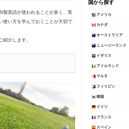
国から探す
和製英語が使われることが多く、実
アメリカ
い使い方を学んでおくことが大切で
カナダ
オーストラリア
ご紹介します。
ニュージーランド
イギリス
アイルランド
マルタ
フィリピン
韓国
ドイツ
フランス
スペイン