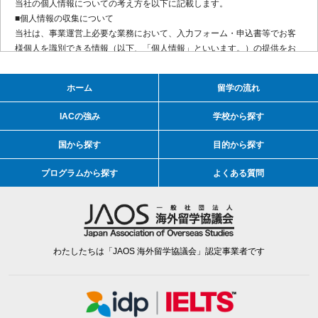
当社の個人情報についての考え方を以下に記載します。
■個人情報の収集について
当社は、事業運営上必要な業務において、入力フォーム・申込書等でお客
様個人を識別できる情報（以下、「個人情報」といいます。）の提供をお
願いする場合があります。
その際はあらかじめその利用目的を明示し、お客様のご同意を得たうえで
ホーム
留学の流れ
個人情報の収集を行っています。お客様の同意を得ずに個人情報を収集す
ることはありません。
IACの強み
学校から探す
■個人情報の利用目的について
収集された個人情報は、次の目的の達成に必要な範囲で取り扱うものとし
国から探す
目的から探す
ます。
・ご請求資料を送付するため
プログラムから探す
よくある質問
・サービス、サポートの提供を行うため
・イベント・セミナーの案内および申し込みを確認するため
・マーケティングその他分析のため
・各種お問い合わせに対応するため
これらのサービスから発生するご連絡の手段や、サービスから派生する関
わたしたちは「JAOS 海外留学協議会」認定事業者です
連情報、各種お知らせの伝達手段として利用する場合があります。
■個人情報の管理・保護について
当社がお客様の個人情報を管理する際は、適切な管理を行うとともに、外
部への流出防止に努めます。また、外部からの不正アクセスまたは紛失、
破壊、改ざん等の危険に対しては、適切かつ合理的なレベルの安全対策を