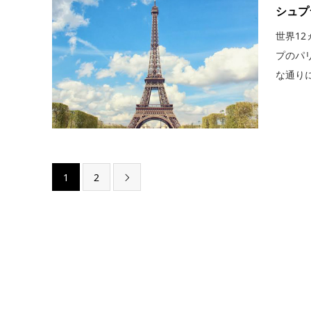
シュプ
世界1
プのパ
な通りに
1
2
