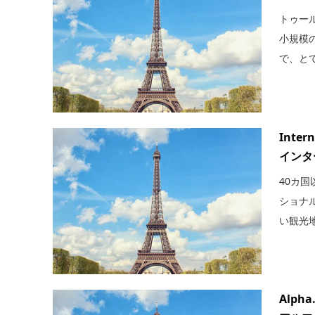
トゥー
小規模
で、とて
Intern
インタ
40カ
ショナ
い観光地
Alpha.