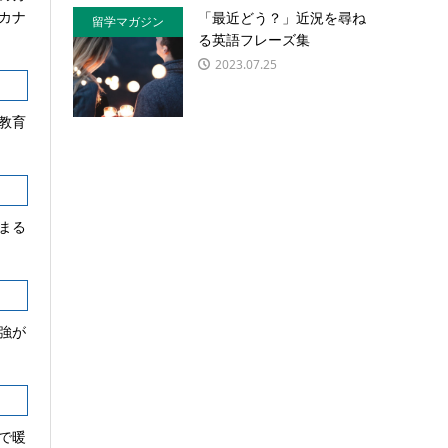
カナ
「最近どう？」近況を尋ね
留学マガジン
る英語フレーズ集
2023.07.25
教育
まる
強が
で暖