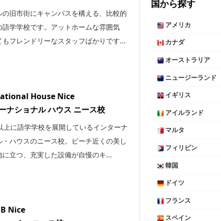
国から探す
ルの旧市街にキャンパスを構える、比較的
アメリカ
の語学学校です。アットホームな雰囲気
もフレンドリーなスタッフばかりです...
カナダ
オーストラリア
ニュージーランド
ational House Nice
イギリス
ーナショナル ハウス ニース校
アイルランド
国以上に語学学校を展開しているインターナ
マルタ
ル・ハウスのニース校。ビーチ近くの美し
フィリピン
に立つ、充実した設備が自慢のキ...
韓国
ドイツ
フランス
B Nice
スペイン