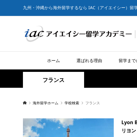
九州・沖縄から海外留学するなら IAC（アイエイシー）留
ホーム
選ばれる理由
留学まで
フランス
海外留学ホーム
学校検索
フランス
Lyon B
リヨン