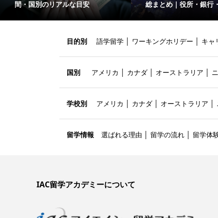
間・国別のリアルな目安
総まとめ｜役所・銀行
目的別
語学留学
│
ワーキングホリデー
│
キャ
国別
アメリカ
│
カナダ
│
オーストラリア
│
学校別
アメリカ
│
カナダ
│
オーストラリア
│
留学情報
選ばれる理由
│
留学の流れ
│
留学体
IAC留学アカデミーについて