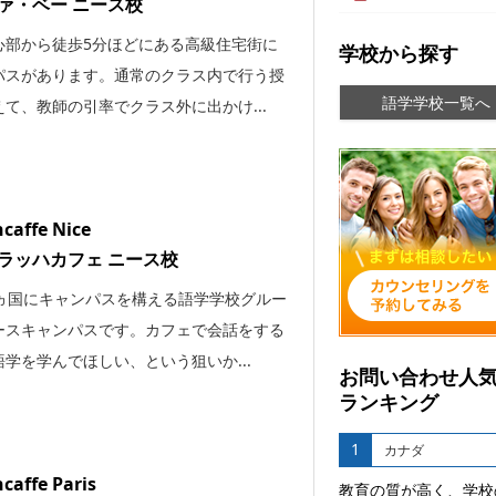
ァ・ベー ニース校
心部から徒歩5分ほどにある高級住宅街に
学校から探す
パスがあります。通常のクラス内で行う授
語学学校一覧へ
て、教師の引率でクラス外に出かけ...
caffe Nice
ラッハカフェ ニース校
2ヵ国にキャンパスを構える語学学校グルー
ースキャンパスです。カフェで会話をする
学を学んでほしい、という狙いか...
お問い合わせ人
ランキング
1
カナダ
caffe Paris
教育の質が高く、学校