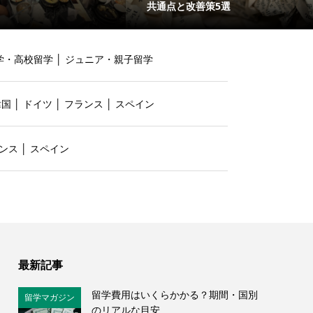
共通点と改善策5選
学・高校留学
│
ジュニア・親子留学
韓国
│
ドイツ
│
フランス
│
スペイン
ンス
│
スペイン
最新記事
留学費用はいくらかかる？期間・国別
留学マガジン
のリアルな目安