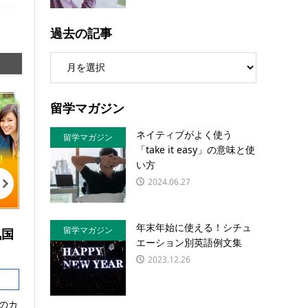
過去の記事
留学マガジン
ネイティブがよく使う
留学マガジン
「take it easy」の意味と使
い方
2024.06.27
年末年始に使える！シチュ
留学マガジン
気国
エーション別英語例文集
2023.12.26
のカ