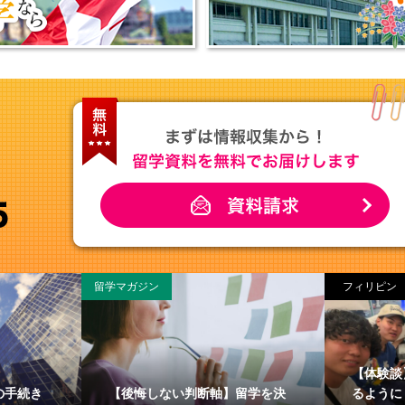
留学マガジン
フィリピン
【体験談
の手続き
【後悔しない判断軸】留学を決
るように