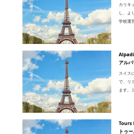
カリキ
し、よ
学校運営
Alpad
アルパ
スイス
で、リ
ます。ヨ
Tours
トゥー