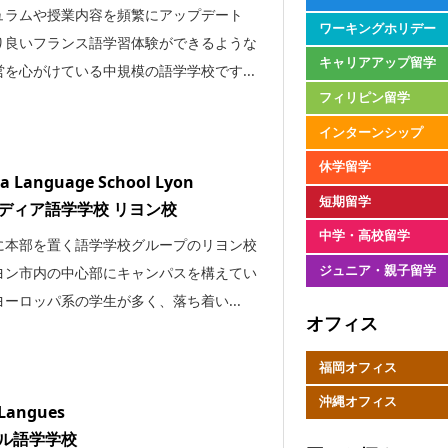
ュラムや授業内容を頻繁にアップデート
ワーキングホリデー
り良いフランス語学習体験ができるような
キャリアアップ留学
を心がけている中規模の語学学校です...
フィリピン留学
インターンシップ
休学留学
ia Language School Lyon
短期留学
ディア語学学校 リヨン校
中学・高校留学
に本部を置く語学学校グループのリヨン校
ジュニア・親子留学
ヨン市内の中心部にキャンパスを構えてい
ーロッパ系の学生が多く、落ち着い...
オフィス
福岡オフィス
沖縄オフィス
 Langues
ル語学学校