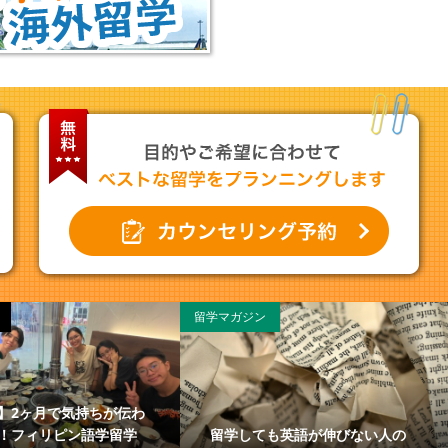
留学マガジン
】2ヶ月で気持ちが伝わ
留学しても英語が伸びない人の
！フィリピン語学留学