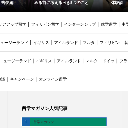
・郵便編
める前に考えるべき5つのこと
体験談
リアアップ留学
│
フィリピン留学
│
インターンシップ
│
休学留学
│
中
ニュージーランド
│
イギリス
│
アイルランド
│
マルタ
│
フィリピン
│
ニュージーランド
│
イギリス
│
アイルランド
│
マルタ
│
ドイツ
│
フラ
験談
│
キャンペーン
│
オンライン留学
留学マガジン人気記事
1
留学マガジン