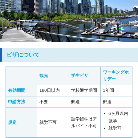
ビザについて
ワーキングホ
観光
学生ビザ
リデー
有効期間
180日以内
学校通学期間
1年間
申請方法
不要
郵送
郵送
6ヶ月以内
語学留学はア
就学
規定
就労不可
ルバイト不可
就労可