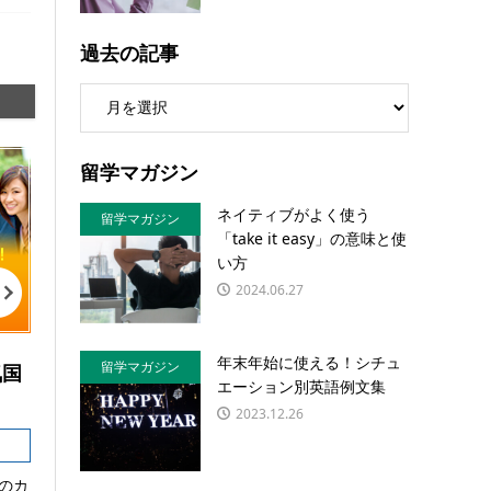
過去の記事
留学マガジン
ネイティブがよく使う
留学マガジン
「take it easy」の意味と使
い方
2024.06.27
年末年始に使える！シチュ
留学マガジン
気国
エーション別英語例文集
2023.12.26
のカ