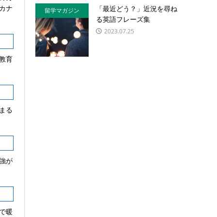
カナ
「最近どう？」近況を尋ね
留学マガジン
る英語フレーズ集
2023.07.25
教育
まる
強が
で暖