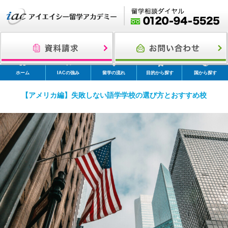
ホーム
IACの強み
留学の流れ
目的から探す
国から探す
【アメリカ編】失敗しない語学学校の選び方とおすすめ校