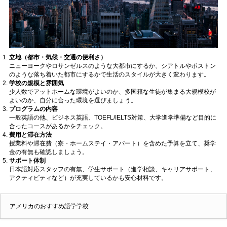
立地（都市・気候・交通の便利さ）
ニューヨークやロサンゼルスのような大都市にするか、シアトルやボストン
のような落ち着いた都市にするかで生活のスタイルが大きく変わります。
学校の規模と雰囲気
少人数でアットホームな環境がよいのか、多国籍な生徒が集まる大規模校が
よいのか、自分に合った環境を選びましょう。
プログラムの内容
一般英語の他、ビジネス英語、TOEFL/IELTS対策、大学進学準備など目的に
合ったコースがあるかをチェック。
費用と滞在方法
授業料や滞在費（寮・ホームステイ・アパート）を含めた予算を立て、奨学
金の有無も確認しましょう。
サポート体制
日本語対応スタッフの有無、学生サポート（進学相談、キャリアサポート、
アクティビティなど）が充実しているかも安心材料です。
アメリカのおすすめ語学学校