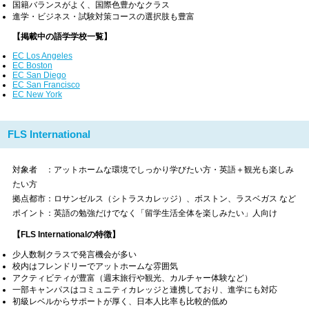
国籍バランスがよく、国際色豊かなクラス
進学・ビジネス・試験対策コースの選択肢も豊富
【掲載中の語学学校一覧】
EC Los Angeles
EC Boston
EC San Diego
EC San Francisco
EC New York
FLS International
対象者 ：アットホームな環境でしっかり学びたい方・英語＋観光も楽しみ
たい方
拠点都市：ロサンゼルス（シトラスカレッジ）、ボストン、ラスベガス など
ポイント：英語の勉強だけでなく「留学生活全体を楽しみたい」人向け
【FLS Internationalの特徴】
少人数制クラスで発言機会が多い
校内はフレンドリーでアットホームな雰囲気
アクティビティが豊富（週末旅行や観光、カルチャー体験など）
一部キャンパスはコミュニティカレッジと連携しており、進学にも対応
初級レベルからサポートが厚く、日本人比率も比較的低め