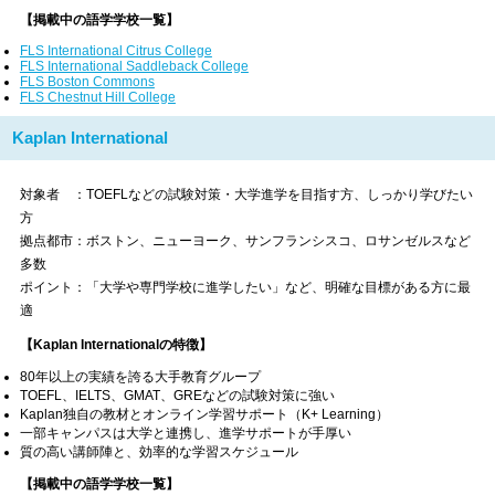
【掲載中の語学学校一覧】
FLS International Citrus College
FLS International Saddleback College
FLS Boston Commons
FLS Chestnut Hill College
Kaplan International
対象者 ：TOEFLなどの試験対策・大学進学を目指す方、しっかり学びたい
方
拠点都市：ボストン、ニューヨーク、サンフランシスコ、ロサンゼルスなど
多数
ポイント：「大学や専門学校に進学したい」など、明確な目標がある方に最
適
【Kaplan Internationalの特徴】
80年以上の実績を誇る大手教育グループ
TOEFL、IELTS、GMAT、GREなどの試験対策に強い
Kaplan独自の教材とオンライン学習サポート（K+ Learning）
一部キャンパスは大学と連携し、進学サポートが手厚い
質の高い講師陣と、効率的な学習スケジュール
【掲載中の語学学校一覧】