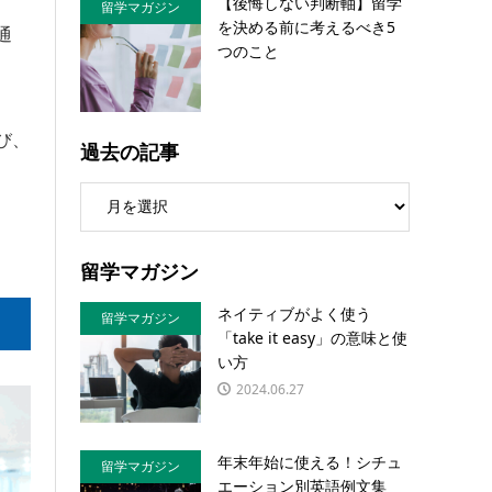
【後悔しない判断軸】留学
留学マガジン
を決める前に考えるべき5
通
つのこと
び、
過去の記事
留学マガジン
ネイティブがよく使う
留学マガジン
「take it easy」の意味と使
い方
2024.06.27
年末年始に使える！シチュ
留学マガジン
エーション別英語例文集