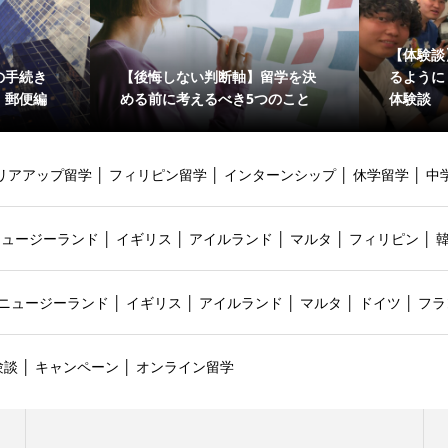
【体験談
の手続き
【後悔しない判断軸】留学を決
るように
・郵便編
める前に考えるべき5つのこと
体験談
リアアップ留学
│
フィリピン留学
│
インターンシップ
│
休学留学
│
中
ニュージーランド
│
イギリス
│
アイルランド
│
マルタ
│
フィリピン
│
ニュージーランド
│
イギリス
│
アイルランド
│
マルタ
│
ドイツ
│
フラ
験談
│
キャンペーン
│
オンライン留学