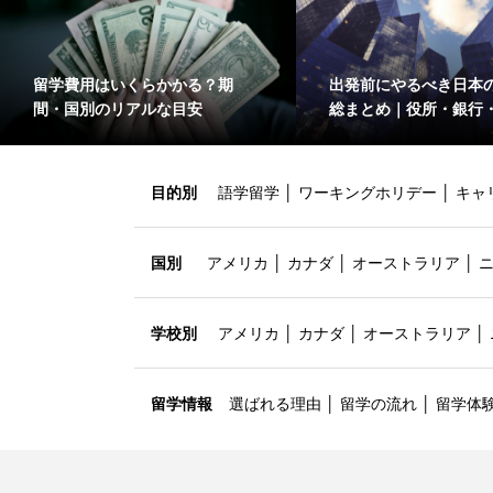
留学費用はいくらかかる？期
出発前にやるべき日本
間・国別のリアルな目安
総まとめ｜役所・銀行
目的別
語学留学
│
ワーキングホリデー
│
キャ
国別
アメリカ
│
カナダ
│
オーストラリア
│
学校別
アメリカ
│
カナダ
│
オーストラリア
│
留学情報
選ばれる理由
│
留学の流れ
│
留学体