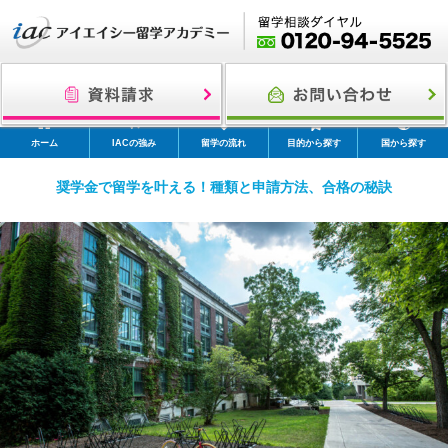
ホーム
IACの強み
留学の流れ
目的から探す
国から探す
奨学金で留学を叶える！種類と申請方法、合格の秘訣