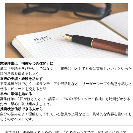
志望理由は「明確かつ具体的」に
単に「英語を学びたい」ではなく、「将来〇〇として社会に貢献したい」といった
目的意識を伝えましょう。
過去の実績・経験を活かす
学業成績だけでなく、ボランティアや部活動など、リーダーシップや熱意を感じさ
せるエピソードを交えると◎
早めに準備を始める
募集は年に1回がほとんどで、語学スコアの取得やエッセイ作成にも時間がかかる
ため、早めに取り組みましょう。
推薦状は信頼できる人から
自分の強みをよく理解してくれている教員や上司などに、具体的な内容を書いても
らうのがベストです。
奨学金は、夢を叶えるための「鍵」になるチャンスです。難しそうに見えて