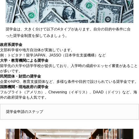
奨学金は、大きく分けて以下の4タイプがあります。自分の目的や条件に合
った奨学金制度を探してみましょう。
政府系奨学金
文部科学省や地方自治体が実施しています。
例：トビタテ！留学JAPAN、JASSO（日本学生支援機構）など
大学・教育機関による奨学金
留学先の大学や語学学校が提供しており、入学時の成績やエッセイ審査があること
が多いです。
民間団体・財団の奨学金
企業やNPO、教育支援団体など、多様な条件や目的で設けられている奨学金です。
国際機関・現地政府の奨学金
フルブライト（アメリカ）、Chevening（イギリス）、DAAD（ドイツ）など、海
外の政府奨学金も人気です。
奨学金申請のステップ