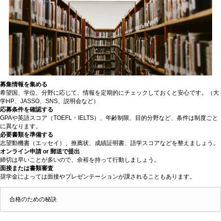
募集情報を集める
希望国、学位、分野に応じて、情報を定期的にチェックしておくと安心です。（大
学HP、JASSO、SNS、説明会など）
応募条件を確認する
GPAや英語スコア（TOEFL・IELTS）、年齢制限、目的分野など、条件は制度ごと
に異なります。
必要書類を準備する
志望動機書（エッセイ）、推薦状、成績証明書、語学スコアなどを整えましょう。
オンライン申請 or 郵送で提出
締切は早いことが多いので、余裕を持って行動しましょう。
面接または書類審査
奨学金によっては面接やプレゼンテーションが課されることもあります。
合格のための秘訣