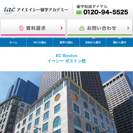
ホーム
IACの強み
留学の流れ
目的から探す
国から探す
EC Boston
イーシー ボストン校