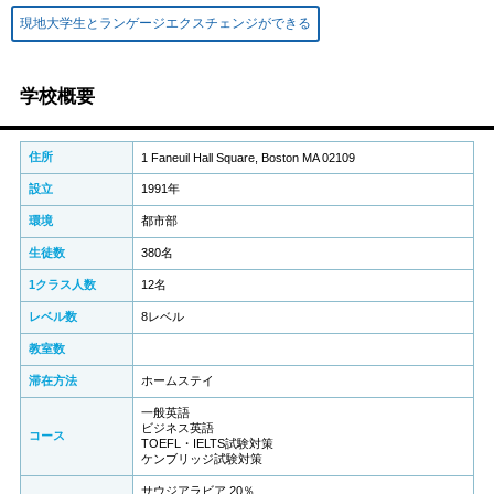
現地大学生とランゲージエクスチェンジができる
学校概要
住所
1 Faneuil Hall Square, Boston MA 02109
設立
1991年
環境
都市部
生徒数
380名
1クラス人数
12名
レベル数
8レベル
教室数
滞在方法
ホームステイ
一般英語
ビジネス英語
コース
TOEFL・IELTS試験対策
ケンブリッジ試験対策
サウジアラビア 20％