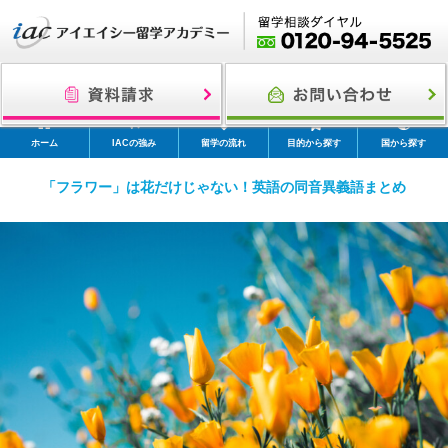
ホーム
IACの強み
留学の流れ
目的から探す
国から探す
「フラワー」は花だけじゃない！英語の同音異義語まとめ