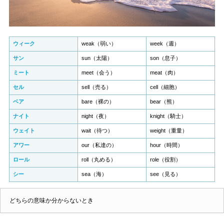
ウィーク
weak（弱い）
week（週）
サン
sun（太陽）
son（息子）
ミート
meet（会う）
meat（肉）
セル
sell（売る）
cell（細胞）
ベア
bare（裸の）
bear（熊）
ナイト
night（夜）
knight（騎士）
ウェイト
wait（待つ）
weight（重量）
アワー
our（私達の）
hour（時間）
ロール
roll（丸める）
role（役割）
シー
sea（海）
see（見る）
どちらの意味か分からないとき