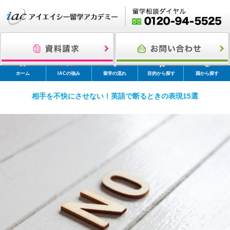
ホーム
IACの強み
留学の流れ
目的から探す
国から探す
相手を不快にさせない！英語で断るときの表現15選