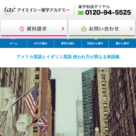
ホーム
IACの強み
留学の流れ
目的から探す
国から探す
アメリカ英語とイギリス英語 使われ方が異なる単語集