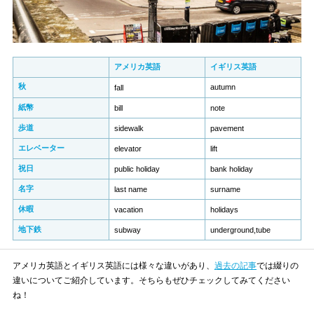
アメリカ英語
イギリス英語
秋
autumn
fall
紙幣
bill
note
歩道
sidewalk
pavement
エレベーター
elevator
lift
祝日
public holiday
bank holiday
名字
last name
surname
休暇
vacation
holidays
地下鉄
subway
underground,tube
アメリカ英語とイギリス英語には様々な違いがあり、
過去の記事
では綴りの
違いについてご紹介しています。そちらもぜひチェックしてみてください
ね！