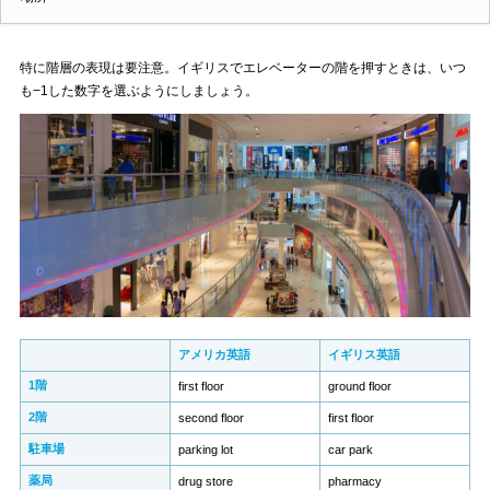
特に階層の表現は要注意。イギリスでエレベーターの階を押すときは、いつ
も−1した数字を選ぶようにしましょう。
アメリカ英語
イギリス英語
1階
first floor
ground floor
2階
second floor
first floor
駐車場
parking lot
car park
薬局
drug store
pharmacy