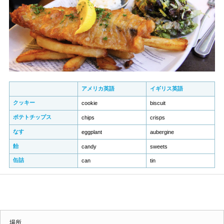
アメリカ英語
イギリス英語
クッキー
cookie
biscuit
ポテトチップス
chips
crisps
なす
eggplant
aubergine
飴
candy
sweets
缶詰
can
tin
場所