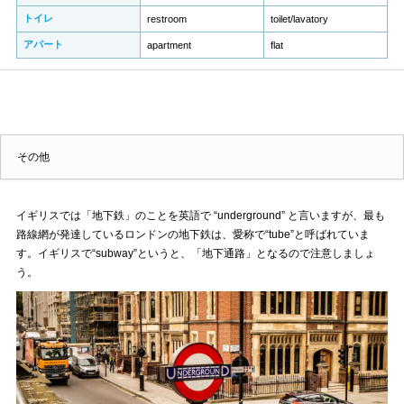
トイレ
restroom
toilet/lavatory
アパート
apartment
flat
その他
イギリスでは「地下鉄」のことを英語で “underground” と言いますが、最も
路線網が発達しているロンドンの地下鉄は、愛称で“tube”と呼ばれていま
す。イギリスで“subway”というと、「地下通路」となるので注意しましょ
う。