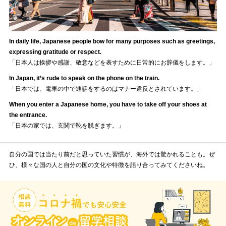
In daily life, Japanese people bow for many purposes such as greetings,
expressing gratitude or respect.
「日本人は挨拶や感謝、敬意などを表すために日常的にお辞儀をします。」
In Japan, it’s rude to speak on the phone on the train.
「日本では、電車の中で通話をするのはマナー違反とされています。」
When you enter a Japanese home, you have to take off your shoes at
the entrance.
「日本の家では、玄関で靴を脱ぎます。」
自分の国では当たり前だと思っていた習慣が、海外では驚かれることも。ぜ
ひ、様々な国の人と自分の国の文化や特徴を語り合ってみてくださいね。