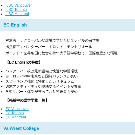
ILSC Vancouver
ILSC Toronto
ILSC Montreal
EC English
対象者 ：グローバルな環境で学びたい全レベルの留学生
拠点都市：バンクーバー、トロント、モントリオール
ポイント：世界各国に校舎を持つ大手語学学校で、国際色豊かな環境
【EC Englishの特徴】
バンクーバー校は最新設備と快適な学習環境
ヨーロッパや中南米など国籍バランスが良い
スピーキング強化に特化したカリキュラム
週末アクティビティや現地交流イベントが豊富
学習サポート体制が整っており初級者も安心
【掲載中の語学学校一覧】
EC Vancouver
EC Toronto
EC Montreal
VanWest College