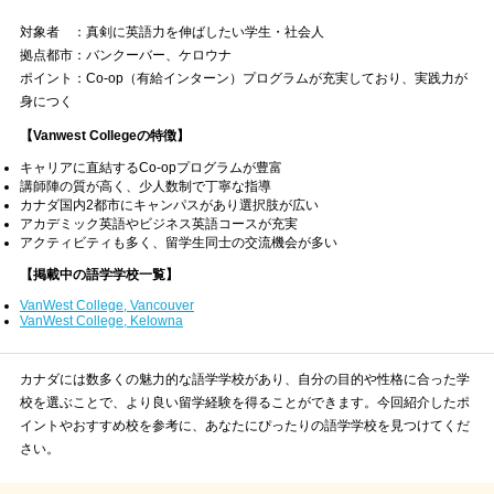
対象者 ：真剣に英語力を伸ばしたい学生・社会人
拠点都市：バンクーバー、ケロウナ
ポイント：Co-op（有給インターン）プログラムが充実しており、実践力が
身につく
【Vanwest Collegeの特徴】
キャリアに直結するCo-opプログラムが豊富
講師陣の質が高く、少人数制で丁寧な指導
カナダ国内2都市にキャンパスがあり選択肢が広い
アカデミック英語やビジネス英語コースが充実
アクティビティも多く、留学生同士の交流機会が多い
【掲載中の語学学校一覧】
VanWest College, Vancouver
VanWest College, Kelowna
カナダには数多くの魅力的な語学学校があり、自分の目的や性格に合った学
校を選ぶことで、より良い留学経験を得ることができます。今回紹介したポ
イントやおすすめ校を参考に、あなたにぴったりの語学学校を見つけてくだ
さい。