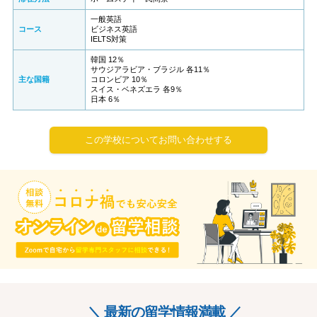
一般英語
コース
ビジネス英語
IELTS対策
韓国 12％
サウジアラビア・ブラジル 各11％
主な国籍
コロンビア 10％
スイス・ベネズエラ 各9％
日本 6％
この学校についてお問い合わせする
＼ 最新の留学情報満載 ／