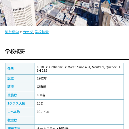
海外留学
>
カナダ
,
学校検索
学校概要
1610 St. Catherine St. West, Suite 401, Montreal, Quebec H
住所
3H 2S2
設立
1962年
環境
都市部
生徒数
180名
1クラス人数
13名
レベル数
10レベル
教室数
滞在方法
ホームステイ・民間寮