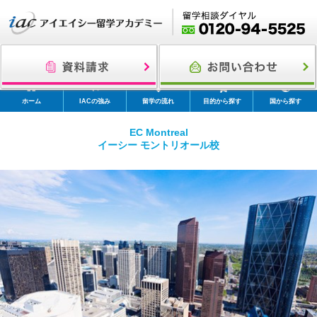
ホーム
IACの強み
留学の流れ
目的から探す
国から探す
EC Montreal
イーシー モントリオール校