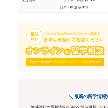
日本・中国 各10％
＼ 最新の留学情報
海外渡航の最新情報をSNSで随時更新して