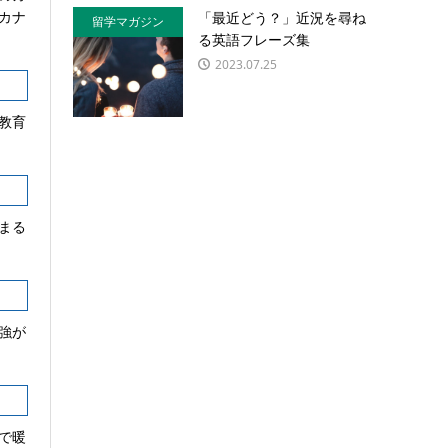
カナ
「最近どう？」近況を尋ね
留学マガジン
る英語フレーズ集
2023.07.25
教育
まる
強が
で暖