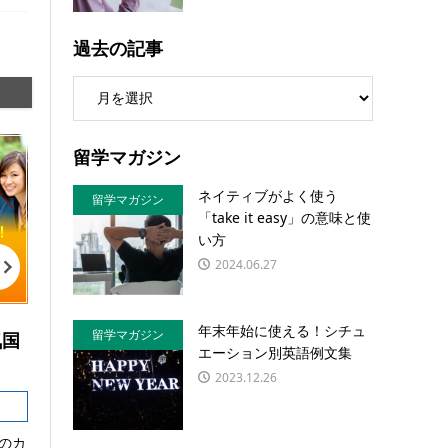
過去の記事
留学マガジン
ネイティブがよく使う
留学マガジン
「take it easy」の意味と使
い方
2024.06.27
年末年始に使える！シチュ
留学マガジン
気国
エーション別英語例文集
2023.12.26
のカ