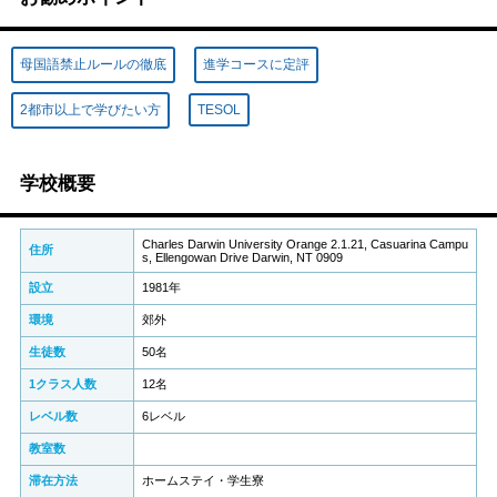
母国語禁止ルールの徹底
進学コースに定評
2都市以上で学びたい方
TESOL
学校概要
Charles Darwin University Orange 2.1.21, Casuarina Campu
住所
s, Ellengowan Drive Darwin, NT 0909
設立
1981年
環境
郊外
生徒数
50名
1クラス人数
12名
レベル数
6レベル
教室数
滞在方法
ホームステイ・学生寮