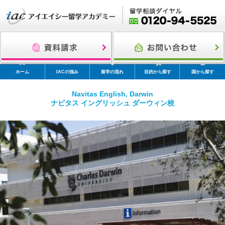
ホーム
IACの強み
留学の流れ
目的から探す
国から探す
Navitas English, Darwin
ナビタス イングリッシュ ダーウィン校