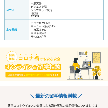
一般英語
ビジネス英語
コース
ケンブリッジ検定
IELTS
TESOL
アジア系 約55％
ヨーロッパ系 約14％
主な国籍
中東系 約9％
南米系 約4％
その他 約2％
＼ 最新の留学情報満載 ／
新型コロナウイルスの影響による海外渡航の最新情報につきましては、