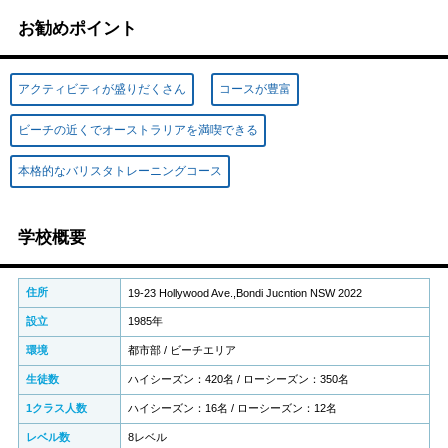
お勧めポイント
アクティビティが盛りだくさん
コースが豊富
ビーチの近くでオーストラリアを満喫できる
本格的なバリスタトレーニングコース
学校概要
住所
19-23 Hollywood Ave.,Bondi Jucntion NSW 2022
設立
1985年
環境
都市部 / ビーチエリア
生徒数
ハイシーズン：420名 / ローシーズン：350名
1クラス人数
ハイシーズン：16名 / ローシーズン：12名
レベル数
8レベル