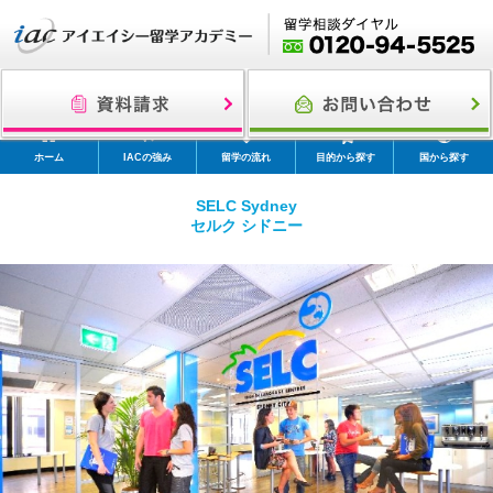
ホーム
IACの強み
留学の流れ
目的から探す
国から探す
SELC Sydney
セルク シドニー