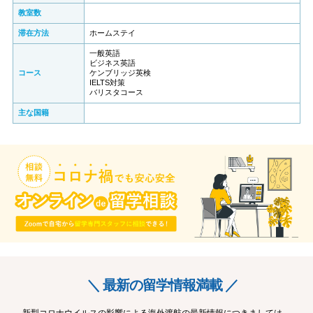
教室数
滞在方法
ホームステイ
一般英語
ビジネス英語
コース
ケンブリッジ英検
IELTS対策
バリスタコース
主な国籍
＼ 最新の留学情報満載 ／