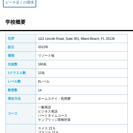
ビーチ近くの環境
学校概要
住所
1111 Lincoln Road, Suite 301, Miami Beach, FL 33139
設立
2012年
環境
リゾート地
生徒数
160名
1クラス人数
12名
レベル数
8レベル
教室数
14
滞在方法
ホームステイ・民間寮
一般英語
ビジネス英語
コース
パートタイムコース
ケンブリッジ英検対策
スイス 21％
ブラジル 11％