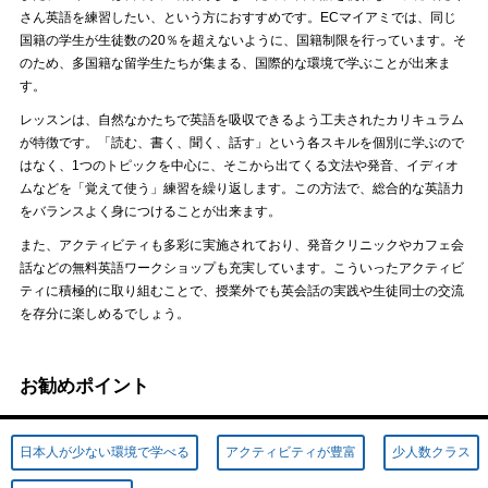
さん英語を練習したい、という方におすすめです。ECマイアミでは、同じ
国籍の学生が生徒数の20％を超えないように、国籍制限を行っています。そ
のため、多国籍な留学生たちが集まる、国際的な環境で学ぶことが出来ま
す。
レッスンは、自然なかたちで英語を吸収できるよう工夫されたカリキュラム
が特徴です。「読む、書く、聞く、話す」という各スキルを個別に学ぶので
はなく、1つのトピックを中心に、そこから出てくる文法や発音、イディオ
ムなどを「覚えて使う」練習を繰り返します。この方法で、総合的な英語力
をバランスよく身につけることが出来ます。
また、アクティビティも多彩に実施されており、発音クリニックやカフェ会
話などの無料英語ワークショップも充実しています。こういったアクティビ
ティに積極的に取り組むことで、授業外でも英会話の実践や生徒同士の交流
を存分に楽しめるでしょう。
お勧めポイント
日本人が少ない環境で学べる
アクティビティが豊富
少人数クラス