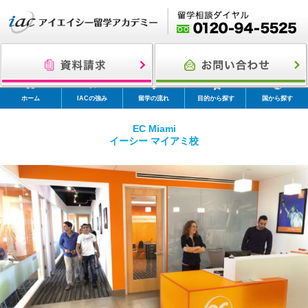
ホーム
IACの強み
留学の流れ
目的から探す
国から探す
EC Miami
イーシー マイアミ校