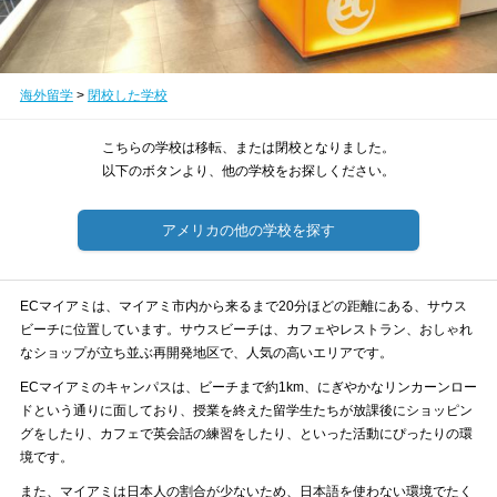
海外留学
>
閉校した学校
こちらの学校は移転、または閉校となりました。
以下のボタンより、他の学校をお探しください。
アメリカの他の学校を探す
ECマイアミは、マイアミ市内から来るまで20分ほどの距離にある、サウス
ビーチに位置しています。サウスビーチは、カフェやレストラン、おしゃれ
なショップが立ち並ぶ再開発地区で、人気の高いエリアです。
ECマイアミのキャンパスは、ビーチまで約1km、にぎやかなリンカーンロー
ドという通りに面しており、授業を終えた留学生たちが放課後にショッピン
グをしたり、カフェで英会話の練習をしたり、といった活動にぴったりの環
境です。
また、マイアミは日本人の割合が少ないため、日本語を使わない環境でたく