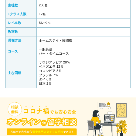
生徒数
200名
1クラス人数
12名
レベル数
6レベル
教室数
滞在方法
ホームステイ・民間寮
一般英語
コース
パートタイムコース
サウジアラビア 28％
ベネズエラ 12％
コロンビア 8％
主な国籍
ブラジル 7％
タイ 6％
日本 2％