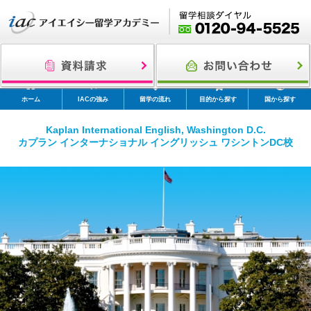
ホーム
IACの強み
留学の流れ
目的から探す
国から探す
Kaplan International English, Washington D.C.
カプラン インターナショナル イングリッシュ ワシントンDC校