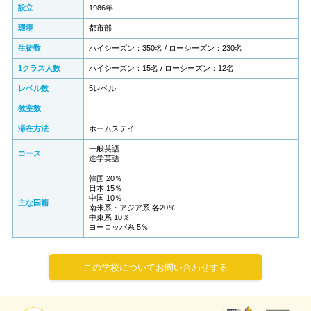
設立
1986年
環境
都市部
生徒数
ハイシーズン：350名 / ローシーズン：230名
1クラス人数
ハイシーズン：15名 / ローシーズン：12名
レベル数
5レベル
教室数
滞在方法
ホームステイ
一般英語
コース
進学英語
韓国 20％
日本 15％
中国 10％
主な国籍
南米系・アジア系 各20％
中東系 10％
ヨーロッパ系 5％
この学校についてお問い合わせする