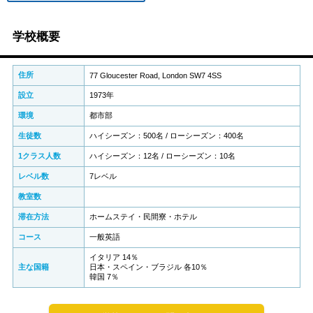
学校概要
住所
77 Gloucester Road, London SW7 4SS
設立
1973年
環境
都市部
生徒数
ハイシーズン：500名 / ローシーズン：400名
1クラス人数
ハイシーズン：12名 / ローシーズン：10名
レベル数
7レベル
教室数
滞在方法
ホームステイ・民間寮・ホテル
コース
一般英語
イタリア 14％
主な国籍
日本・スペイン・ブラジル 各10％
韓国 7％