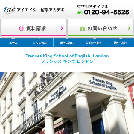
ホーム
IACの強み
留学の流れ
目的から探す
国から探す
Frances King School of English, London
フランシス キング ロンドン