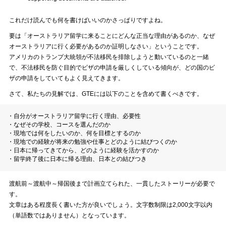
これだけ読んでも何を書けばいいのかさっぱりですよね。
要は「オーストラリア留学に来ることにどんな正当な理由があるのか、なぜ
オーストラリアに行く必要があるのか証明しなさい」ということです。
アメリカのトランプ大統領が不法移民を排除しようと動いているのと一緒
で、不法移民を防ぐ目的でビザの申請を厳しくしている傾向が、どの国のビ
ザの申請をしていてもよく見えてきます。
さて、私たちの見解では、GTEには以下のことを含めて書くべきです。
・自分がオーストラリア留学に行く理由、必要性
・なぜその学校、コースを選んだのか
・現地では何をしたいのか、何を目標とするのか
・現地での経験が将来の勉強や仕事とどのように結びつくのか
・日本に帰ってきてから、どのように経験を活かすのか
・留学終了後に日本に帰る理由、日本との結びつき
渡航前～渡航中～帰国後まで計画立てられた、一貫したストーリーが必要で
す。
文章はある程度長く書いた方が良いでしょう。文字数制限は2,000文字以内
（単語数ではありません）となっています。