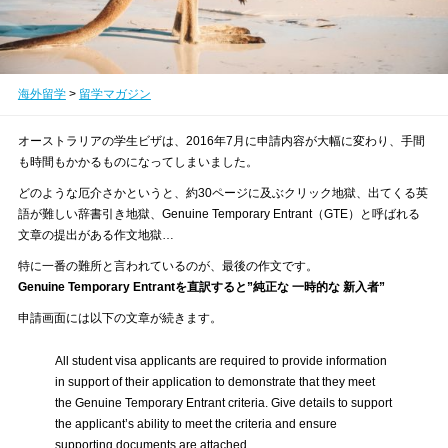
海外留学
>
留学マガジン
オーストラリアの学生ビザは、2016年7月に申請内容が大幅に変わり、手間
も時間もかかるものになってしまいました。
どのような厄介さかというと、約30ページに及ぶクリック地獄、出てくる英
語が難しい辞書引き地獄、Genuine Temporary Entrant（GTE）と呼ばれる
文章の提出がある作文地獄…
特に一番の難所と言われているのが、最後の作文です。
Genuine Temporary Entrantを直訳すると”純正な 一時的な 新入者”
申請画面には以下の文章が続きます。
All student visa applicants are required to provide information
in support of their application to demonstrate that they meet
the Genuine Temporary Entrant criteria. Give details to support
the applicant’s ability to meet the criteria and ensure
supporting documents are attached.