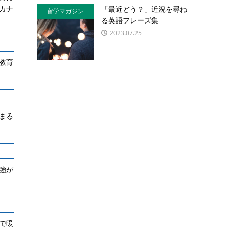
カナ
「最近どう？」近況を尋ね
留学マガジン
る英語フレーズ集
2023.07.25
教育
まる
強が
で暖