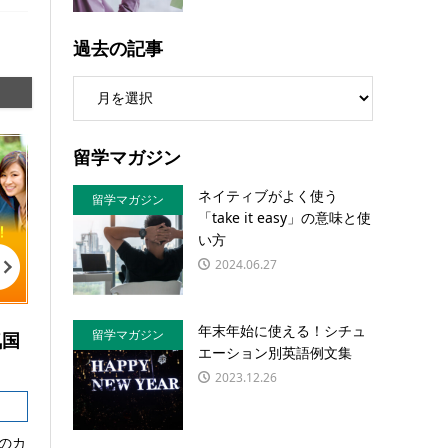
過去の記事
留学マガジン
ネイティブがよく使う
留学マガジン
「take it easy」の意味と使
い方
2024.06.27
年末年始に使える！シチュ
留学マガジン
気国
エーション別英語例文集
2023.12.26
のカ