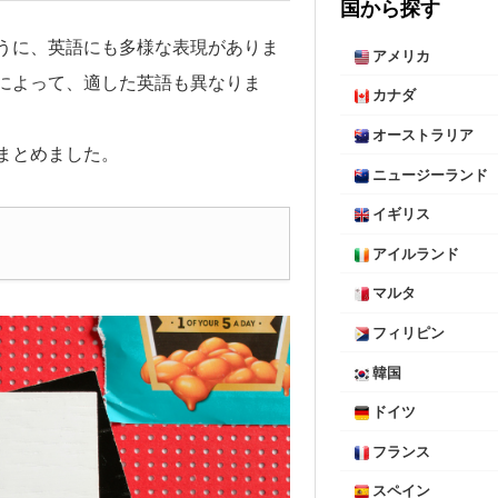
国から探す
うに、英語にも多様な表現がありま
アメリカ
によって、適した英語も異なりま
カナダ
オーストラリア
まとめました。
ニュージーランド
イギリス
アイルランド
マルタ
フィリピン
韓国
ドイツ
フランス
スペイン