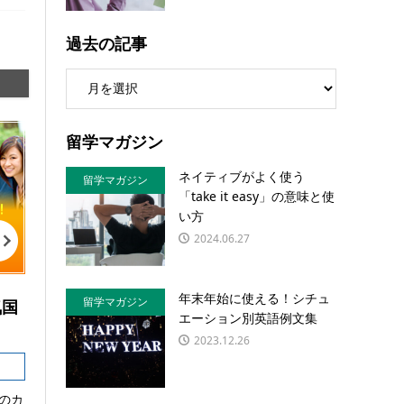
過去の記事
留学マガジン
ネイティブがよく使う
留学マガジン
「take it easy」の意味と使
い方
2024.06.27
年末年始に使える！シチュ
留学マガジン
気国
エーション別英語例文集
2023.12.26
のカ