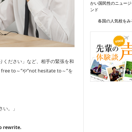
かい国民性のニュージ
ンド
各国の人気校をみ
りください」など、相手の緊張を和
o～”や”not hesitate to～”を
さい。」
o rewrite.