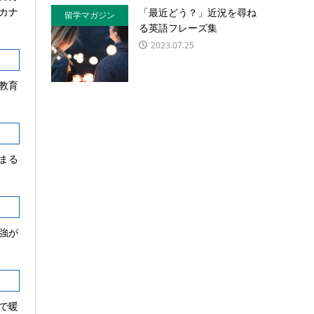
カナ
「最近どう？」近況を尋ね
留学マガジン
る英語フレーズ集
2023.07.25
教育
まる
強が
で暖