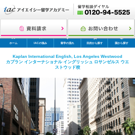
ホーム
IACの強み
留学の流れ
目的から探す
国から探す
Kaplan International English, Los Angeles Westwood
カプラン インターナショナル イングリッシュ ロサンゼルス ウエ
ストウッド校