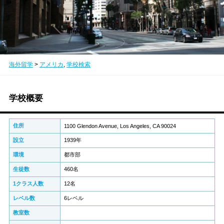
海外留学
>
アメリカ
,
学校検索
学校概要
住所
1100 Glendon Avenue, Los Angeles, CA 90024
設立
1939年
環境
都市部
生徒数
460名
1クラス人数
12名
レベル数
6レベル
教室数