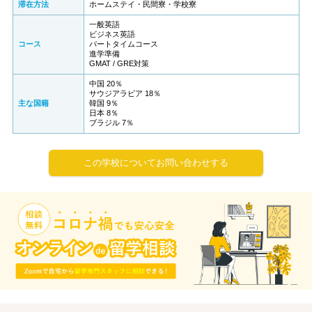
滞在方法
ホームステイ・民間寮・学校寮
一般英語
ビジネス英語
コース
パートタイムコース
進学準備
GMAT / GRE対策
中国 20％
サウジアラビア 18％
主な国籍
韓国 9％
日本 8％
ブラジル 7％
この学校についてお問い合わせする