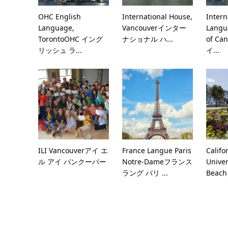
OHC English
International House,
Intern
Language,
Vancouverインター
Langu
TorontoOHC イング
ナショナル ハ...
of Can
リッシュ ラ...
イ...
ILI Vancouverアイ エ
France Langue Paris
Califo
ル アイ バンクーバー
Notre-Dameフランス
Univer
ラング パリ ...
Beac