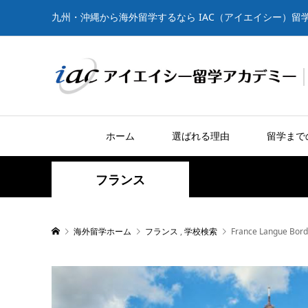
九州・沖縄から海外留学するなら IAC（アイエイシー）留
ホーム
選ばれる理由
留学まで
フランス
海外留学ホーム
フランス
,
学校検索
France Langue