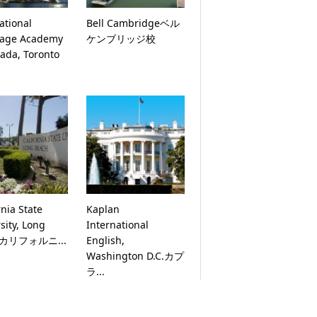
ational
Bell Cambridgeベル
age Academy
ケンブリッジ校
ada, Toronto
rnia State
Kaplan
sity, Long
International
hカリフォルニ...
English,
Washington D.C.カプ
ラ...