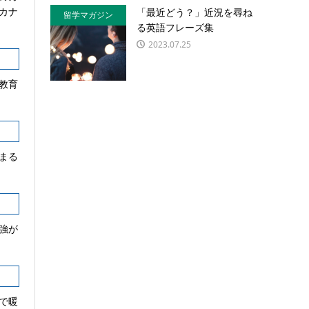
カナ
「最近どう？」近況を尋ね
留学マガジン
る英語フレーズ集
2023.07.25
教育
まる
強が
で暖