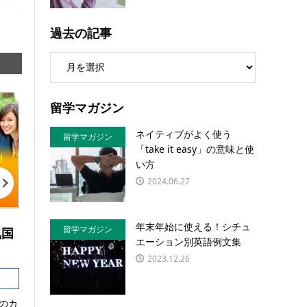
過去の記事
留学マガジン
ネイティブがよく使う
留学マガジン
「take it easy」の意味と使
い方
2024.06.27
年末年始に使える！シチュ
留学マガジン
気国
エーション別英語例文集
2023.12.26
のカ