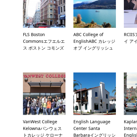
FLS Boston
ABC College of
RCII
Commonsエフエルエ
EnglishABC カレッジ
イ ア
ス ボストン コモンズ
オブ イングリッシュ
VanWest College
English Language
Kapla
Kelownaバンウェス
Center Santa
Intern
トカレッジ ケローナ
Barbaraイングリッシ
Engli