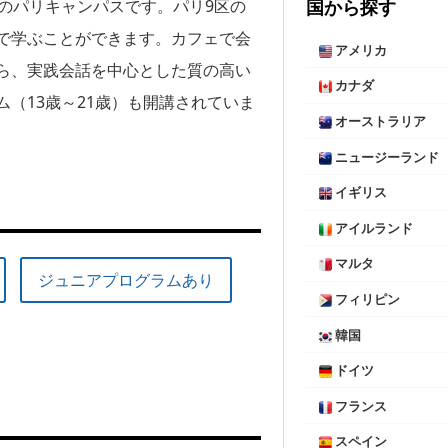
国から探す
のパリキャンパスです。パリ9区の
で学ぶことができます。カフェで会
アメリカ
ら、実践会話を中心とした質の高い
カナダ
（13歳～21歳）も開講されていま
オーストラリア
ニュージーランド
イギリス
アイルランド
マルタ
ジュニアプログラムあり
フィリピン
韓国
ドイツ
フランス
スペイン