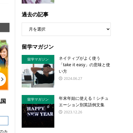
過去の記事
留学マガジン
ネイティブがよく使う
留学マガジン
「take it easy」の意味と使
い方
2024.06.27
年末年始に使える！シチュ
留学マガジン
気国
エーション別英語例文集
2023.12.26
のカ