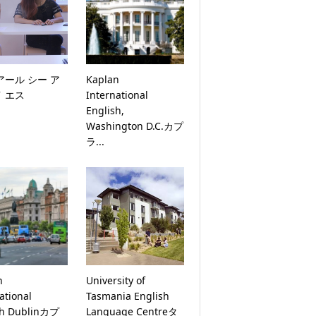
Sアール シー ア
Kaplan
イ エス
International
English,
Washington D.C.カプ
ラ...
n
University of
ational
Tasmania English
sh Dublinカプ
Language Centreタ