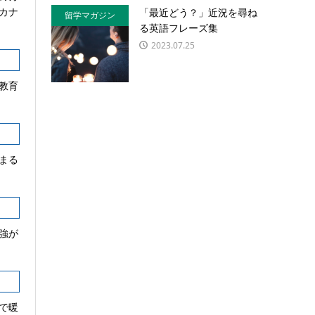
カナ
「最近どう？」近況を尋ね
留学マガジン
る英語フレーズ集
2023.07.25
教育
まる
強が
で暖