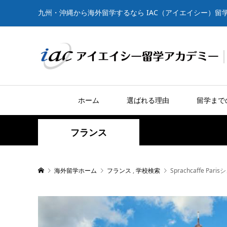
九州・沖縄から海外留学するなら IAC（アイエイシー）留
ホーム
選ばれる理由
留学まで
フランス
海外留学ホーム
フランス
,
学校検索
Sprachcaffe P