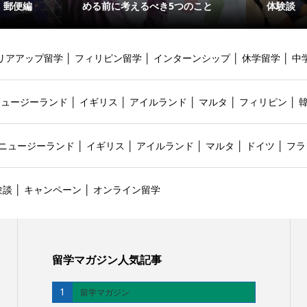
・郵便編
める前に考えるべき5つのこと
体験談
リアアップ留学
│
フィリピン留学
│
インターンシップ
│
休学留学
│
中
ニュージーランド
│
イギリス
│
アイルランド
│
マルタ
│
フィリピン
│
ニュージーランド
│
イギリス
│
アイルランド
│
マルタ
│
ドイツ
│
フラ
験談
│
キャンペーン
│
オンライン留学
留学マガジン人気記事
1
留学マガジン