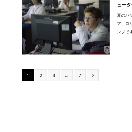
ュータ
夏のバ
ア、ロ
ンプです
1
2
3
…
7
