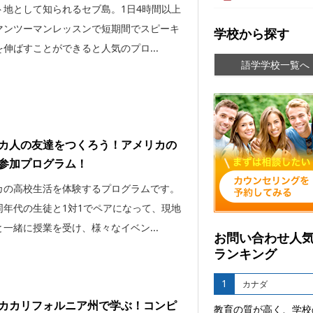
ト地として知られるセブ島。1日4時間以上
マンツーマンレッスンで短期間でスピーキ
学校から探す
伸ばすことができると人気のプロ...
語学学校一覧へ
カ人の友達をつくろう！アメリカの
参加プログラム！
カの高校生活を体験するプログラムです。
同年代の生徒と1対1でペアになって、現地
一緒に授業を受け、様々なイベン...
お問い合わせ人
ランキング
1
カナダ
カカリフォルニア州で学ぶ！コンピ
教育の質が高く、学校