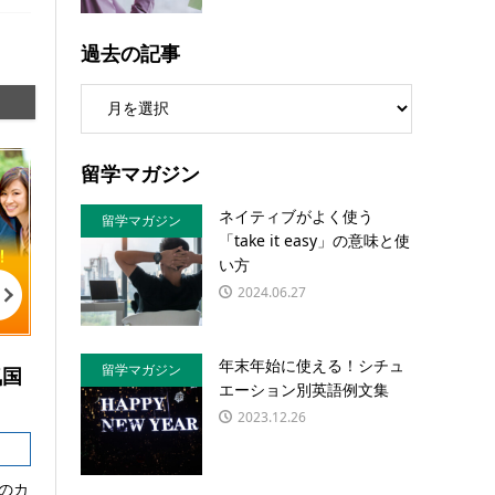
過去の記事
留学マガジン
ネイティブがよく使う
留学マガジン
「take it easy」の意味と使
い方
2024.06.27
年末年始に使える！シチュ
留学マガジン
気国
エーション別英語例文集
2023.12.26
のカ