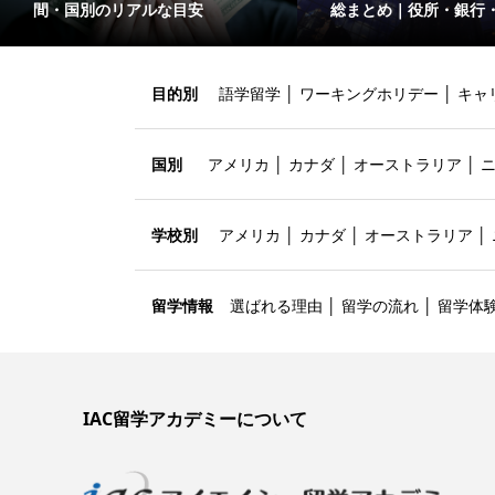
間・国別のリアルな目安
総まとめ｜役所・銀行
目的別
語学留学
│
ワーキングホリデー
│
キャ
国別
アメリカ
│
カナダ
│
オーストラリア
│
学校別
アメリカ
│
カナダ
│
オーストラリア
│
留学情報
選ばれる理由
│
留学の流れ
│
留学体
IAC留学アカデミーについて