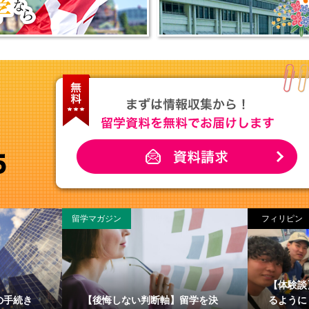
留学マガジン
フィリピン
【体験談
の手続き
【後悔しない判断軸】留学を決
るように