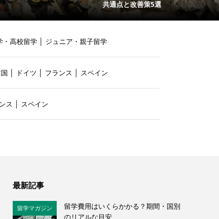
共通点と改善策5選
学・高校留学
│
ジュニア・親子留学
韓国
│
ドイツ
│
フランス
│
スペイン
ンス
│
スペイン
最新記事
留学費用はいくらかかる？期間・国別
留学マガジン
のリアルな目安