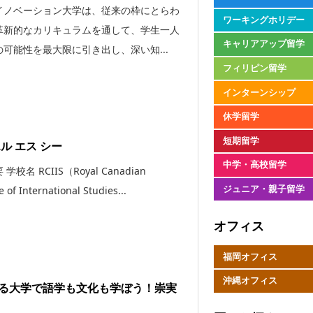
イノベーション大学は、従来の枠にとらわ
ワーキングホリデー
革新的なカリキュラムを通して、学生一人
キャリアアップ留学
可能性を最大限に引き出し、深い知...
フィリピン留学
インターンシップ
休学留学
短期留学
ル エス シー
中学・高校留学
学校名 RCIIS（Royal Canadian
ジュニア・親子留学
e of International Studies...
オフィス
福岡オフィス
沖縄オフィス
る大学で語学も文化も学ぼう！崇実