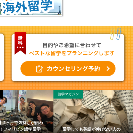
留学マガジン
】2ヶ月で気持ちが伝わ
留学しても英語が伸びない人の
！フィリピン語学留学