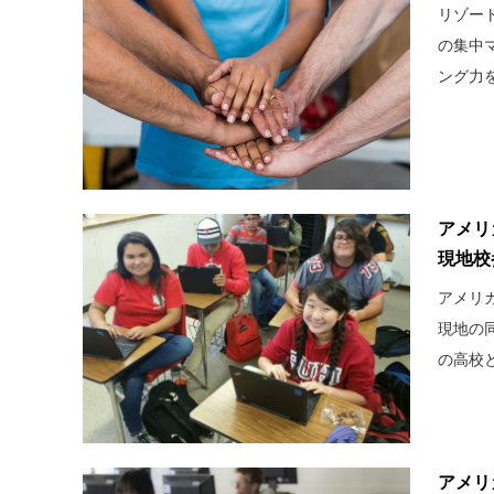
リゾー
の集中
ング力を
アメリ
現地校
アメリ
現地の
の高校と
アメリ