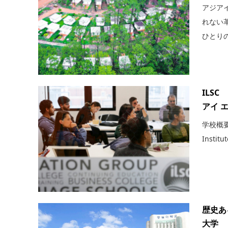
アジア
れない
ひとりの
ILSC
アイ エ
学校概要 
Institut
歴史あ
大学