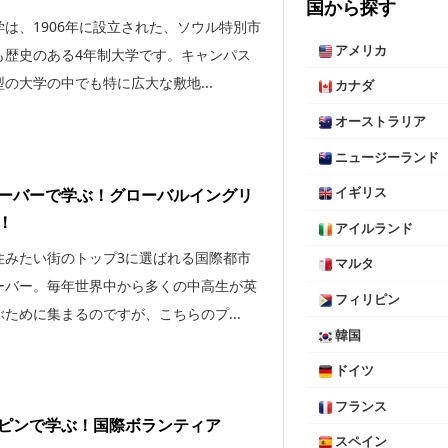
国から探す
学は、1906年に設立された、ソウル特別市
アメリカ
も歴史のある4年制大学です。キャンパス
の大学の中でも特に広大な敷地...
カナダ
オーストラリア
ニュージーランド
ーバーで学ぶ！グローバルイングリ
イギリス
！
アイルランド
住みたい街のトップ3に選ばれる国際都市
マルタ
ーバー。毎年世界中から多くの中高生が英
フィリピン
ために集まるのですが、こちらのプ...
韓国
ドイツ
フランス
ピンで学ぶ！国際ボランティア
スペイン