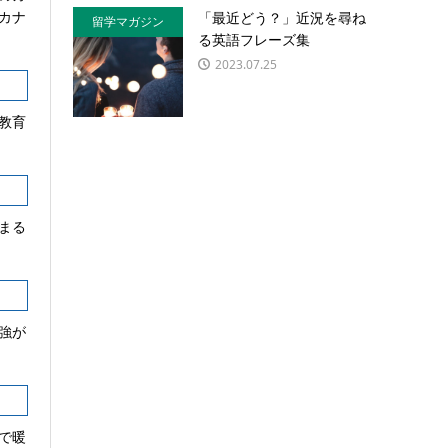
カナ
「最近どう？」近況を尋ね
留学マガジン
る英語フレーズ集
2023.07.25
教育
まる
強が
で暖