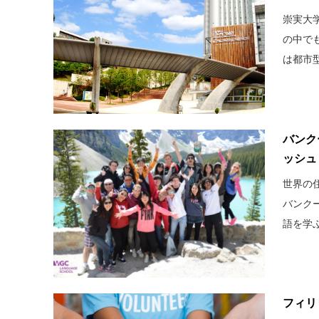
崇実大
の中で
は都市型
バンク
ッシュ
世界の
バンク
語を学ぶ
フィリ