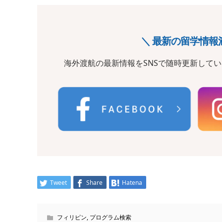
＼ 最新の留学情報
海外渡航の最新情報をSNSで随時更新して
Tweet
Share
Hatena
フィリピン
,
プログラム検索