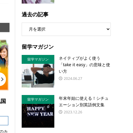
過去の記事
留学マガジン
ネイティブがよく使う
留学マガジン
「take it easy」の意味と使
い方
2024.06.27
年末年始に使える！シチュ
留学マガジン
気国
エーション別英語例文集
2023.12.26
のカ