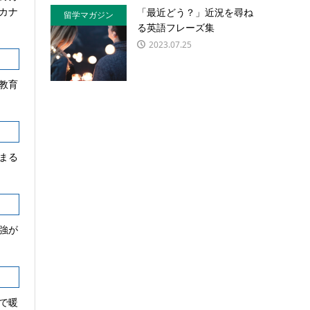
カナ
「最近どう？」近況を尋ね
留学マガジン
る英語フレーズ集
2023.07.25
教育
まる
強が
で暖