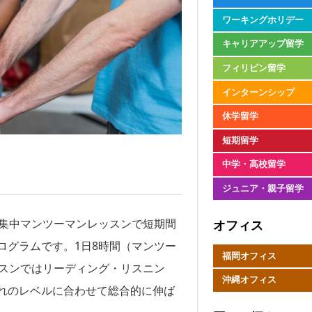
ワーキングホリデー
キャリアアップ留学
フィリピン留学
インターンシップ
休学留学
短期留学
中学・高校留学
ジュニア・親子留学
の集中マンツーマンレッスンで短期間
オフィス
ログラムです。1日8時間（マンツー
福岡オフィス
ッスンではリーディング・リスニン
沖縄オフィス
れのレベルに合わせて総合的に伸ば