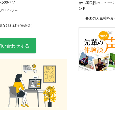
,500ペソ
かい国民性のニュージ
ンド
,600ペソ～
各国の人気校をみ
題なければ全額返金）
問い合わせする