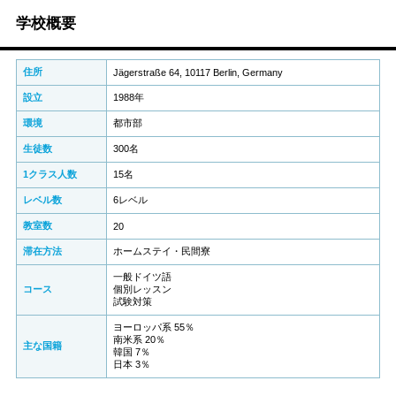
学校概要
住所
Jägerstraße 64, 10117 Berlin, Germany
設立
1988年
環境
都市部
生徒数
300名
1クラス人数
15名
レベル数
6レベル
教室数
20
滞在方法
ホームステイ・民間寮
一般ドイツ語
コース
個別レッスン
試験対策
ヨーロッパ系 55％
南米系 20％
主な国籍
韓国 7％
日本 3％