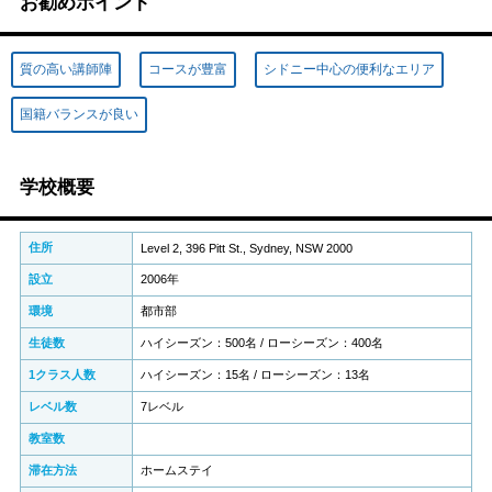
お勧めポイント
質の高い講師陣
コースが豊富
シドニー中心の便利なエリア
国籍バランスが良い
学校概要
住所
Level 2, 396 Pitt St., Sydney, NSW 2000
設立
2006年
環境
都市部
生徒数
ハイシーズン：500名 / ローシーズン：400名
1クラス人数
ハイシーズン：15名 / ローシーズン：13名
レベル数
7レベル
教室数
滞在方法
ホームステイ