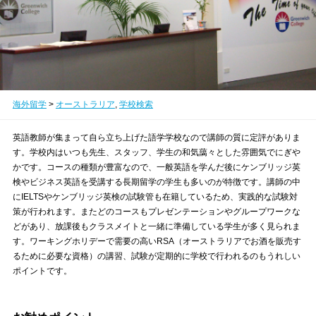
海外留学
>
オーストラリア
,
学校検索
英語教師が集まって自ら立ち上げた語学学校なので講師の質に定評がありま
す。学校内はいつも先生、スタッフ、学生の和気藹々とした雰囲気でにぎや
かです。コースの種類が豊富なので、一般英語を学んだ後にケンブリッジ英
検やビジネス英語を受講する長期留学の学生も多いのが特徴です。講師の中
にIELTSやケンブリッジ英検の試験管も在籍しているため、実践的な試験対
策が行われます。またどのコースもプレゼンテーションやグループワークな
どがあり、放課後もクラスメイトと一緒に準備している学生が多く見られま
す。ワーキングホリデーで需要の高いRSA（オーストラリアでお酒を販売す
るために必要な資格）の講習、試験が定期的に学校で行われるのもうれしい
ポイントです。