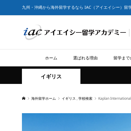
九州・沖縄から海外留学するなら IAC（アイエイシー）留
ホーム
選ばれる理由
留学まで
イギリス
海外留学ホーム
イギリス
,
学校検索
Kaplan Interna