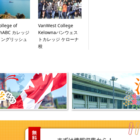
llege of
VanWest College
ishABC カレッジ
Kelownaバンウェス
イングリッシュ
トカレッジ ケローナ
校