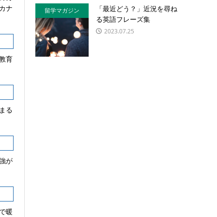
カナ
「最近どう？」近況を尋ね
留学マガジン
る英語フレーズ集
2023.07.25
教育
まる
強が
で暖