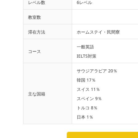
レベル数
6レベル
教室数
滞在方法
ホームステイ・民間寮
一般英語
コース
IELTS対策
サウジアラビア 20％
韓国 17％
スイス 11％
主な国籍
スペイン 9％
トルコ 8％
日本 1％