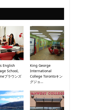
s English
King George
age School,
International
baneブラウンズ
College Torontoキン
グジョ...