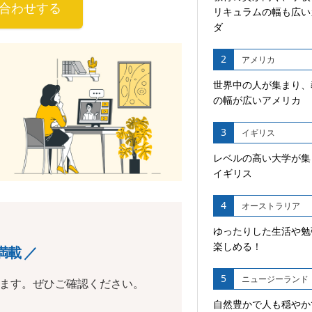
合わせする
リキュラムの幅も広い
ダ
2
アメリカ
世界中の人が集まり、
の幅が広いアメリカ
3
イギリス
レベルの高い大学が集
イギリス
4
オーストラリア
ゆったりした生活や勉
楽しめる！
満載 ／
5
ニュージーランド
います。ぜひご確認ください。
自然豊かで人も穏やか