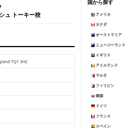
国から探す
y
シュ トーキー校
アメリカ
カナダ
オーストラリア
ニュージーランド
イギリス
ngland TQ1 3HZ
アイルランド
マルタ
フィリピン
韓国
ドイツ
フランス
スペイン