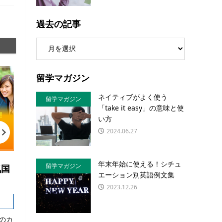
過去の記事
留学マガジン
ネイティブがよく使う
留学マガジン
「take it easy」の意味と使
い方
2024.06.27
年末年始に使える！シチュ
留学マガジン
気国
エーション別英語例文集
2023.12.26
のカ