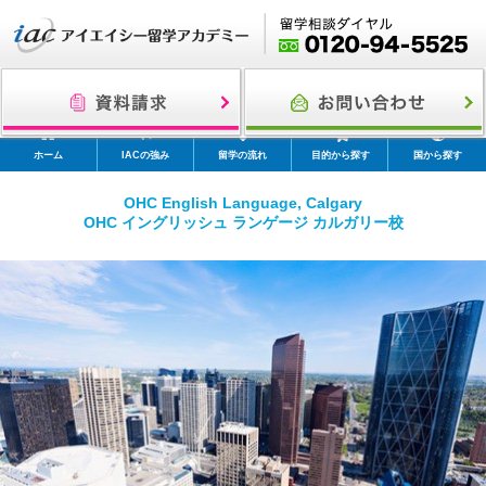
ホーム
IACの強み
留学の流れ
目的から探す
国から探す
OHC English Language, Calgary
OHC イングリッシュ ランゲージ カルガリー校