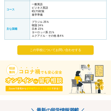
一般英語
ビジネス英語
コース
IELTS対策
進学準備
ブラジル 25％
韓国 24％
主な国籍
日本 23％
ヨーロッパ系 21％
エクアドル・その他 各4％
この学校についてお問い合わせする
＼ 最新の留学情報満載 ／