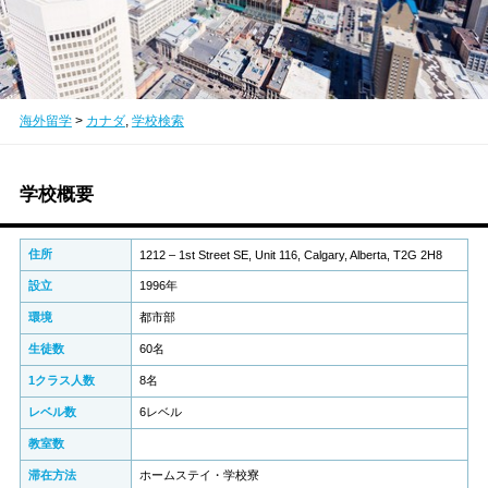
海外留学
>
カナダ
,
学校検索
学校概要
住所
1212 – 1st Street SE, Unit 116, Calgary, Alberta, T2G 2H8
設立
1996年
環境
都市部
生徒数
60名
1クラス人数
8名
レベル数
6レベル
教室数
滞在方法
ホームステイ・学校寮