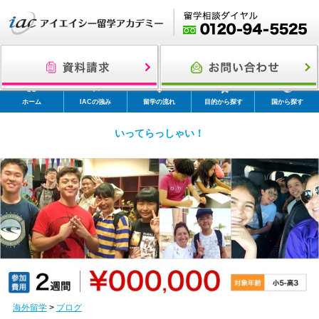
ホーム
IACの強み
留学の流れ
目的から探す
国から探す
いってらっしゃい！
海外留学
>
ブログ