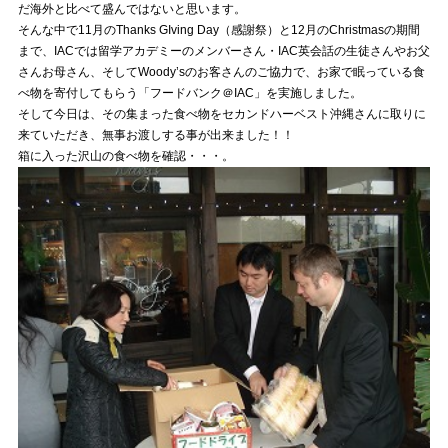
だ海外と比べて盛んではないと思います。
そんな中で11月のThanks GIving Day（感謝祭）と12月のChristmasの期間
まで、IACでは留学アカデミーのメンバーさん・IAC英会話の生徒さんやお父
さんお母さん、そしてWoody’sのお客さんのご協力で、お家で眠っている食
べ物を寄付してもらう「フードバンク＠IAC」を実施しました。
そして今日は、その集まった食べ物をセカンドハーベスト沖縄さんに取りに
来ていただき、無事お渡しする事が出来ました！！
箱に入った沢山の食べ物を確認・・・。