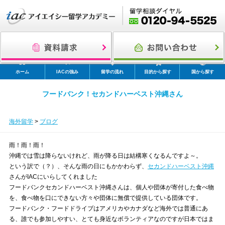
ホーム
IACの強み
留学の流れ
目的から探す
国から探す
フードバンク！セカンドハーベスト沖縄さん
海外留学
>
ブログ
雨！雨！雨！
沖縄では雪は降らないけれど、雨が降る日は結構寒くなるんですよ～。
という訳で（？）、そんな雨の日にもかかわらず、
セカンドハーベスト沖縄
さんがIACにいらしてくれました
フードバンクセカンドハーベスト沖縄さんは、個人や団体が寄付した食べ物
を、食べ物を口にできない方々や団体に無償で提供している団体です。
フードバンク・フードドライブはアメリカやカナダなど海外では普通にあ
る、誰でも参加しやすい、とても身近なボランティアなのですが日本ではま