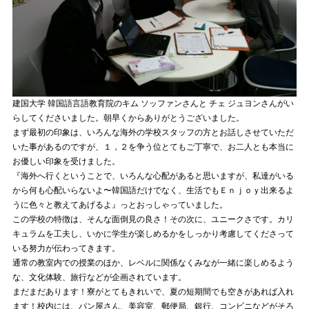
建国大学 韓国語言語教育院のキム ソッファンさんと チェ ジュヨンさんがい
らしてくださいました。朝早くからありがとうございました。
まず最初の印象は、いろんな海外の学校スタッフの方とお話しさせていただ
いた事があるのですが、１，２を争う位とてもご丁寧で、お二人とも本当に
お優しい印象を受けました。
『海外へ行くということで、いろんな心配があると思いますが、私達がいる
から何も心配いらないよ〜韓国語だけでなく、生活でもＥｎｊｏｙ出来るよ
うに色々と教えてあげるよ』っとおっしゃっていました。
この学校の特徴は、そんな面倒見の良さ！その次に、ユニークさです。カリ
キュラムを工夫し、いかに学生が楽しめるかをしっかり考慮してくださって
いる努力が伝わってきます。
通常の教室内での授業のほか、レベルに関係なくみなが一緒に楽しめるよう
な、文化体験、旅行などが企画されています。
まだまだあります！寮がとてもきれいで、夏の短期間でも空きがあれば入れ
ます！校内には、パン屋さん、美容室、郵便局、銀行、コンビニなどがそろ