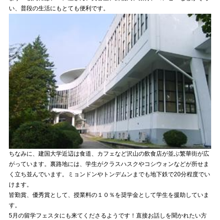
い、普段の生活にもとても便利です。
ちなみに、建国大学近辺は食道、カフェなど沢山の飲食店が並ぶ繁華街が広
がっています。裏路地には、学生がクラスハスクやコシウォンなどが所せま
く立ち並んでいます。ミョンドンやトンデムンまでも地下鉄で20分程度でい
けます。
皆勤賞、優秀賞として、授業料の１０％を奨学金として学生を援助していま
す。
5月の留学フェスタにも来てくださるようです！直接お話しを聞かれたい方