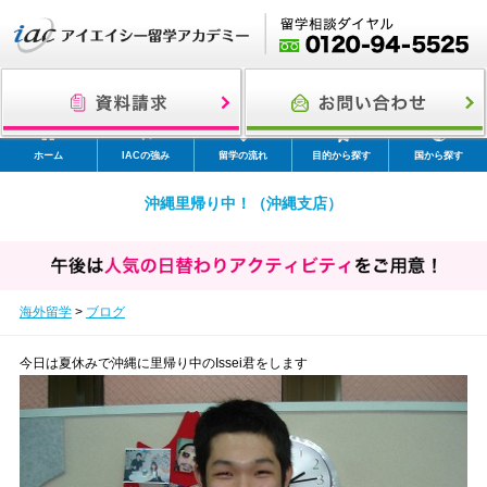
ホーム
IACの強み
留学の流れ
目的から探す
国から探す
沖縄里帰り中！（沖縄支店）
海外留学
>
ブログ
今日は夏休みで沖縄に里帰り中のIssei君をします