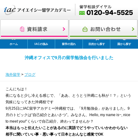
ホーム
IACの強み
留学の流れ
目的から探す
国から探す
沖縄オフィスで9月の留学勉強会を行いました
海外留学
>
ブログ
こんにちは！
夜になると少し冷える感じで、「ああ、とうとう沖縄にも秋が！？」という
気候になってきた沖縄校です
9月25日にIAC留学アカデミー沖縄校では、「9月勉強会」がありました。9
月のトピックは“自己紹介とあいさつ”。みなさん、Hello, my name is~, nice
to meet you!”くらいで自己紹介、終わってませんか？
本当はもっと伝えたいことがあるのに英語でどうやっていいかわからない
相手に聞いていい事・悪い事って日本とおんなじ感覚でOK