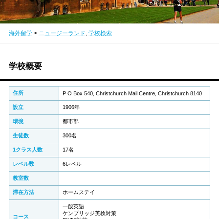
海外留学
>
ニュージーランド
,
学校検索
学校概要
住所
P O Box 540, Christchurch Mail Centre, Christchurch 8140
設立
1906年
環境
都市部
生徒数
300名
1クラス人数
17名
レベル数
6レベル
教室数
滞在方法
ホームステイ
一般英語
ケンブリッジ英検対策
コース