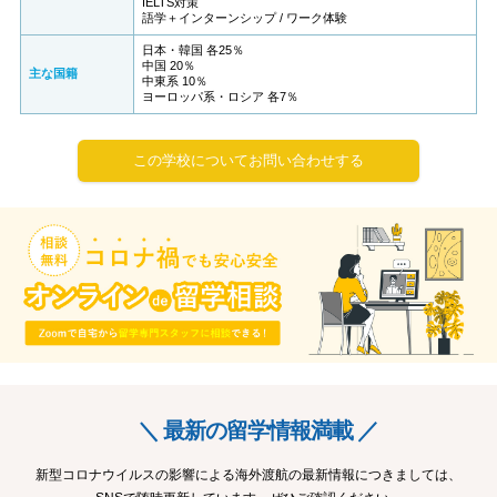
IELTS対策
語学＋インターンシップ / ワーク体験
日本・韓国 各25％
中国 20％
主な国籍
中東系 10％
ヨーロッパ系・ロシア 各7％
この学校についてお問い合わせする
＼ 最新の留学情報満載 ／
新型コロナウイルスの影響による海外渡航の最新情報につきましては、