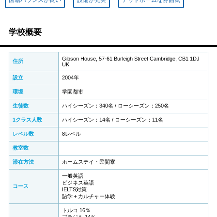
国籍バランスが良い
設備が充実
アットホームな雰囲気
学校概要
Gibson House, 57-61 Burleigh Street Cambridge, CB1 1DJ
住所
UK
設立
2004年
環境
学園都市
生徒数
ハイシーズン：340名 / ローシーズン：250名
1クラス人数
ハイシーズン：14名 / ローシーズン：11名
レベル数
8レベル
教室数
滞在方法
ホームステイ・民間寮
一般英語
ビジネス英語
コース
IELTS対策
語学＋カルチャー体験
トルコ 16％