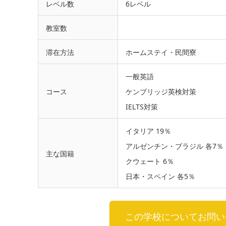
レベル数
6レベル
教室数
滞在方法
ホームステイ・民間寮
一般英語
コース
ケンブリッジ英検対策
IELTS対策
イタリア 19％
アルゼンチン・ブラジル 各7％
主な国籍
クウェート 6％
日本・スペイン 各5％
この学校についてお問い