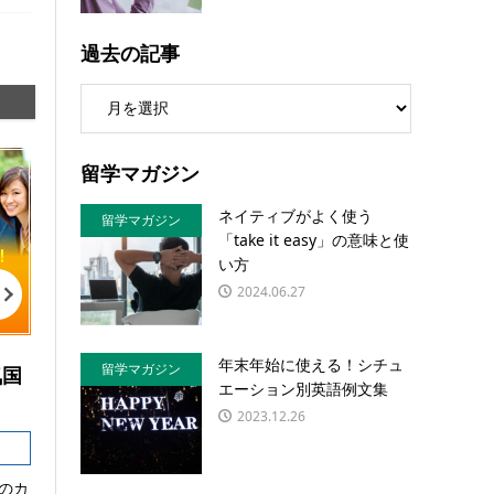
過去の記事
留学マガジン
ネイティブがよく使う
留学マガジン
「take it easy」の意味と使
い方
2024.06.27
年末年始に使える！シチュ
留学マガジン
気国
エーション別英語例文集
2023.12.26
のカ