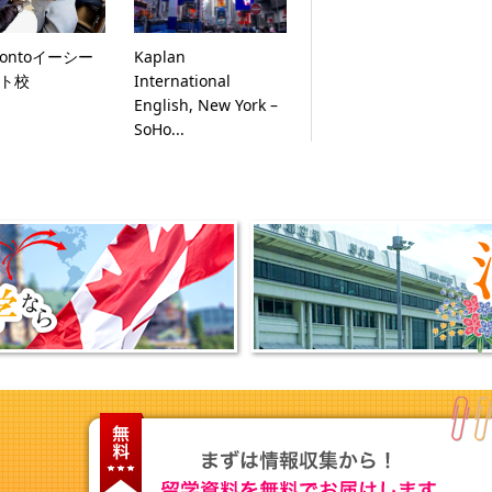
orontoイーシー
Kaplan
ト校
International
English, New York –
SoHo...