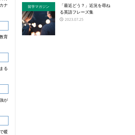
カナ
「最近どう？」近況を尋ね
留学マガジン
る英語フレーズ集
2023.07.25
教育
まる
強が
で暖