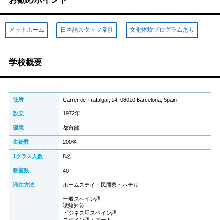
お勧めポイント
アットホーム
日本語スタッフ常駐
文化体験プログラムあり
学校概要
住所
Carrer de Trafalgar, 14, 08010 Barcelona, Spain
設立
1972年
環境
都市部
生徒数
200名
1クラス人数
8名
教室数
40
滞在方法
ホームステイ・民間寮・ホテル
一般スペイン語
試験対策
ビジネス用スペイン語
スペイン語＋アート