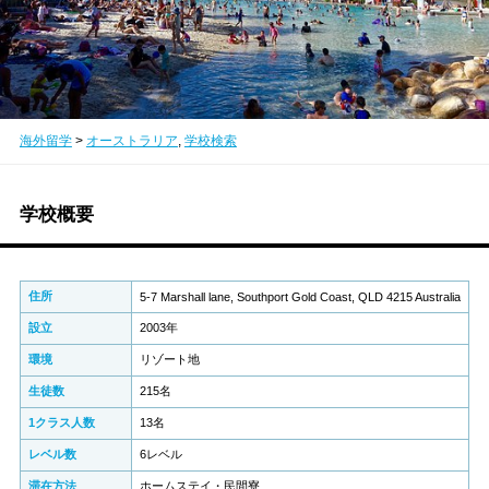
海外留学
>
オーストラリア
,
学校検索
学校概要
住所
5-7 Marshall lane, Southport Gold Coast, QLD 4215 Australia
設立
2003年
環境
リゾート地
生徒数
215名
1クラス人数
13名
レベル数
6レベル
滞在方法
ホームステイ・民間寮