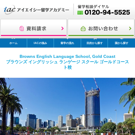
ホーム
IACの強み
留学の流れ
目的から探す
国から探す
Browns English Language School, Gold Coast
ブラウンズ イングリッシュ ランゲージ スクール ゴールドコース
ト校