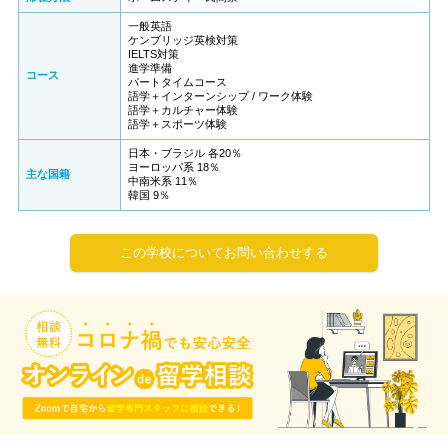
一般英語
ケンブリッジ英検対策
IELTS対策
進学準備
コース
パートタイムコース
語学＋インターンシップ / ワーク体験
語学＋カルチャー体験
語学＋スポーツ体験
日本・ブラジル 各20％
ヨーロッパ系 18％
主な国籍
中南米系 11％
韓国 9％
この学校についてお問い合わせする