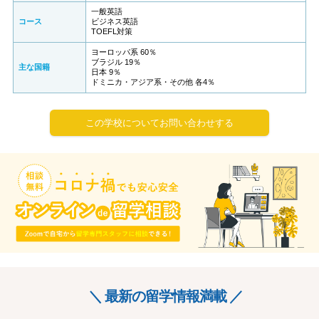
一般英語
コース
ビジネス英語
TOEFL対策
ヨーロッパ系 60％
ブラジル 19％
主な国籍
日本 9％
ドミニカ・アジア系・その他 各4％
この学校についてお問い合わせする
＼ 最新の留学情報満載 ／