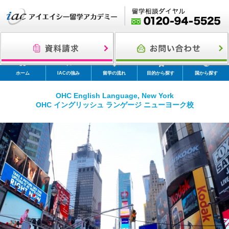
ホーム
IACの強み
留学の流れ
目的から探す
国から探す
OHC English Language, New York
OHC イングリッシュ ランゲージ ニューヨーク校