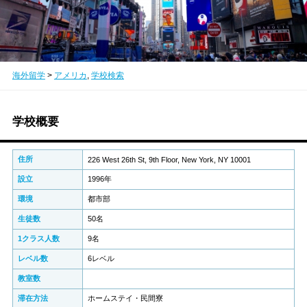
海外留学
>
アメリカ
,
学校検索
学校概要
住所
226 West 26th St, 9th Floor, New York, NY 10001
設立
1996年
環境
都市部
生徒数
50名
1クラス人数
9名
レベル数
6レベル
教室数
滞在方法
ホームステイ・民間寮