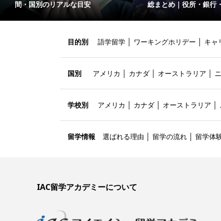
間・国別のリアルな目安
総まとめ｜役所・銀行
目的別
語学留学
│
ワーキングホリデー
│
キャ
国別
アメリカ
│
カナダ
│
オーストラリア
│
学校別
アメリカ
│
カナダ
│
オーストラリア
│
留学情報
選ばれる理由
│
留学の流れ
│
留学体
IAC留学アカデミーについて