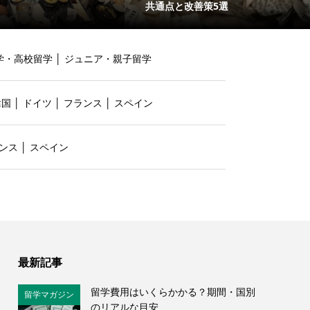
共通点と改善策5選
学・高校留学
│
ジュニア・親子留学
韓国
│
ドイツ
│
フランス
│
スペイン
ンス
│
スペイン
最新記事
留学費用はいくらかかる？期間・国別
留学マガジン
のリアルな目安