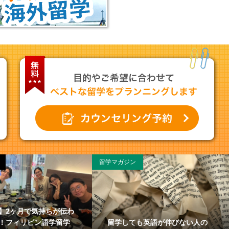
留学マガジン
】2ヶ月で気持ちが伝わ
留学しても英語が伸びない人の
！フィリピン語学留学