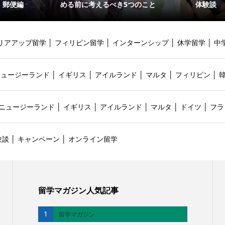
・郵便編
める前に考えるべき5つのこと
体験談
リアアップ留学
│
フィリピン留学
│
インターンシップ
│
休学留学
│
中
ニュージーランド
│
イギリス
│
アイルランド
│
マルタ
│
フィリピン
│
ニュージーランド
│
イギリス
│
アイルランド
│
マルタ
│
ドイツ
│
フラ
験談
│
キャンペーン
│
オンライン留学
留学マガジン人気記事
1
留学マガジン