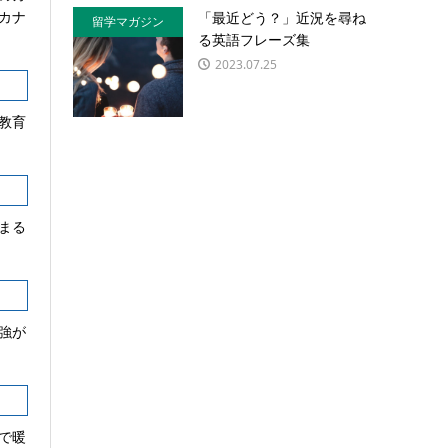
カナ
「最近どう？」近況を尋ね
留学マガジン
る英語フレーズ集
2023.07.25
教育
まる
強が
で暖