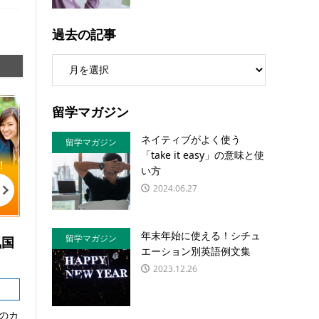
過去の記事
留学マガジン
ネイティブがよく使う
留学マガジン
「take it easy」の意味と使
い方
2024.06.27
年末年始に使える！シチュ
留学マガジン
気国
エーション別英語例文集
2023.12.26
のカ