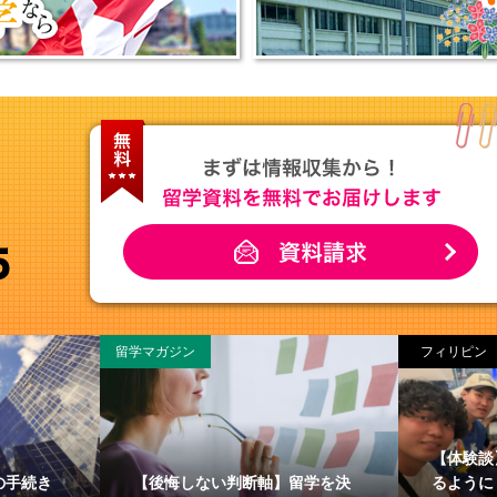
留学マガジン
フィリピン
【体験談
の手続き
【後悔しない判断軸】留学を決
るように