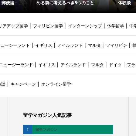
・郵便編
める前に考えるべき5つのこと
体験談
リアアップ留学
│
フィリピン留学
│
インターンシップ
│
休学留学
│
中
ニュージーランド
│
イギリス
│
アイルランド
│
マルタ
│
フィリピン
│
ニュージーランド
│
イギリス
│
アイルランド
│
マルタ
│
ドイツ
│
フラ
験談
│
キャンペーン
│
オンライン留学
留学マガジン人気記事
1
留学マガジン