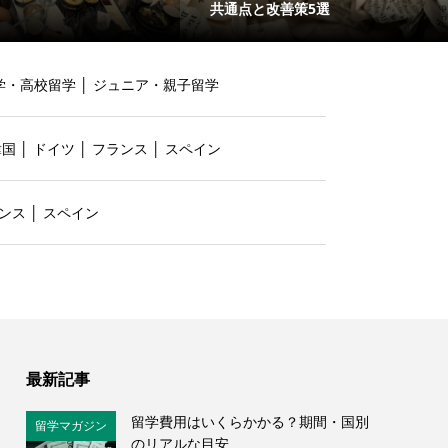
共通点と改善策5選
学・高校留学
│
ジュニア・親子留学
韓国
│
ドイツ
│
フランス
│
スペイン
ンス
│
スペイン
最新記事
留学費用はいくらかかる？期間・国別
留学マガジン
のリアルな目安