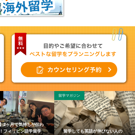
留学マガジン
】2ヶ月で気持ちが伝わ
留学しても英語が伸びない人の
！フィリピン語学留学