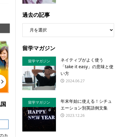
過去の記事
留学マガジン
ネイティブがよく使う
留学マガジン
「take it easy」の意味と使
い方
2024.06.27
年末年始に使える！シチュ
留学マガジン
気国
エーション別英語例文集
2023.12.26
のカ