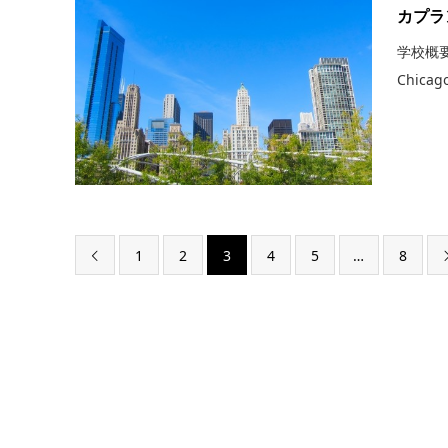
カプラ
学校概要 住
Chicag
1
2
3
4
5
…
8
