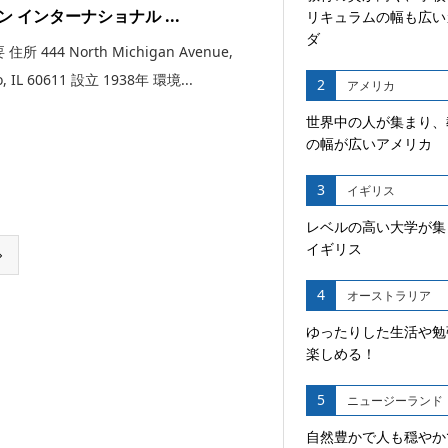
ン インターナショナル ...
リキュラムの幅も広い
ダ
所 444 North Michigan Avenue,
o, IL 60611 設立 1938年 環境...
2
アメリカ
世界中の人が集まり、
の幅が広いアメリカ
3
イギリス
レベルの高い大学が集
イギリス

4
オーストラリア
ゆったりした生活や勉
楽しめる！
5
ニュージーランド
自然豊かで人も穏やか