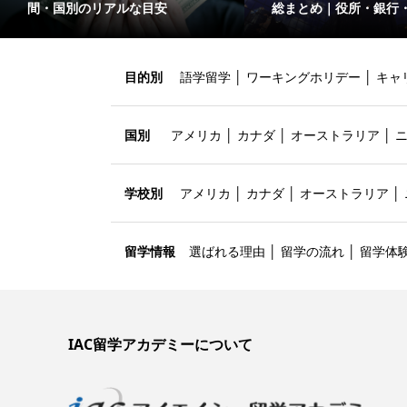
間・国別のリアルな目安
総まとめ｜役所・銀行
目的別
語学留学
│
ワーキングホリデー
│
キャ
国別
アメリカ
│
カナダ
│
オーストラリア
│
学校別
アメリカ
│
カナダ
│
オーストラリア
│
留学情報
選ばれる理由
│
留学の流れ
│
留学体
IAC留学アカデミーについて