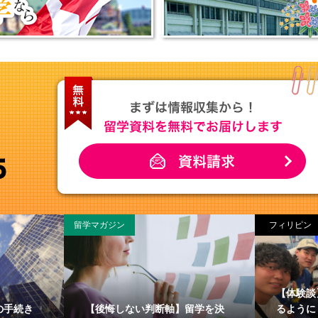
留学マガジン
フィリピン
【体験談
の手続き
【後悔しない判断軸】留学を決
るように