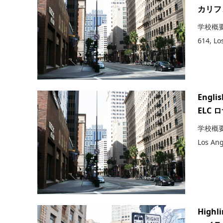
カリフ
学校概要 住
614, Lo
Englis
ELC
学校概要 住
Los Ang
Highli