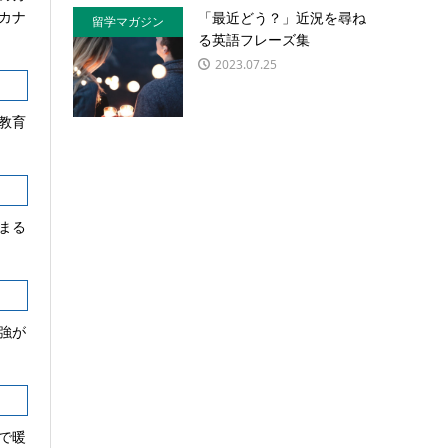
カナ
「最近どう？」近況を尋ね
留学マガジン
る英語フレーズ集
2023.07.25
教育
まる
強が
で暖